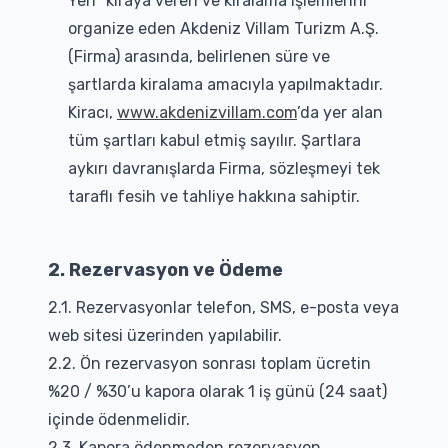
Yeri” kiraya veren ve kiralama işlemlerini
organize eden Akdeniz Villam Turizm A.Ş.
(Firma) arasında, belirlenen süre ve
şartlarda kiralama amacıyla yapılmaktadır.
Kiracı,
www.akdenizvillam.com
’da yer alan
tüm şartları kabul etmiş sayılır. Şartlara
aykırı davranışlarda Firma, sözleşmeyi tek
taraflı fesih ve tahliye hakkına sahiptir.
2. Rezervasyon ve Ödeme
2.1. Rezervasyonlar telefon, SMS, e-posta veya
web sitesi üzerinden yapılabilir.
2.2. Ön rezervasyon sonrası toplam ücretin
%20 / %30’u kapora olarak 1 iş günü (24 saat)
içinde ödenmelidir.
2.3. Kapora ödenmeden rezervasyon