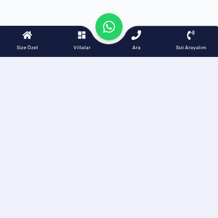
Size Özel
Villalar
Ara
Sizi Arayalım
Akdeniz Villam, 2014 yılından bugüne Türkiye'nin en seçkin
tatil bölgelerinde lüks, güvenilir ve müşteri memnuniyeti odaklı
villa kiralama hizmeti sunan,
11858
belge numaralı resmi