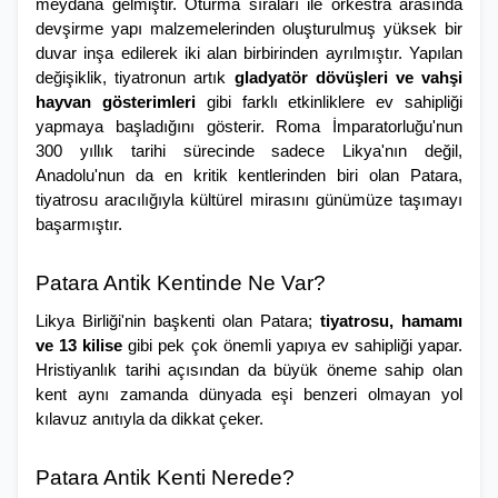
meydana gelmiştir. Oturma sıraları ile orkestra arasında 
devşirme yapı malzemelerinden oluşturulmuş yüksek bir 
duvar inşa edilerek iki alan birbirinden ayrılmıştır. Yapılan 
değişiklik, tiyatronun artık 
gladyatör dövüşleri ve vahşi 
hayvan gösterimleri 
gibi farklı etkinliklere ev sahipliği 
yapmaya başladığını gösterir. Roma İmparatorluğu'nun 
300 yıllık tarihi sürecinde sadece Likya'nın değil, 
Anadolu'nun da en kritik kentlerinden biri olan Patara, 
tiyatrosu aracılığıyla kültürel mirasını günümüze taşımayı 
başarmıştır. 
Patara Antik Kentinde Ne Var?
Likya Birliği'nin başkenti olan Patara; 
tiyatrosu, hamamı 
ve 13 kilise 
gibi pek çok önemli yapıya ev sahipliği yapar. 
Hristiyanlık tarihi açısından da büyük öneme sahip olan 
kent aynı zamanda dünyada eşi benzeri olmayan yol 
kılavuz anıtıyla da dikkat çeker.
Patara Antik Kenti Nerede?