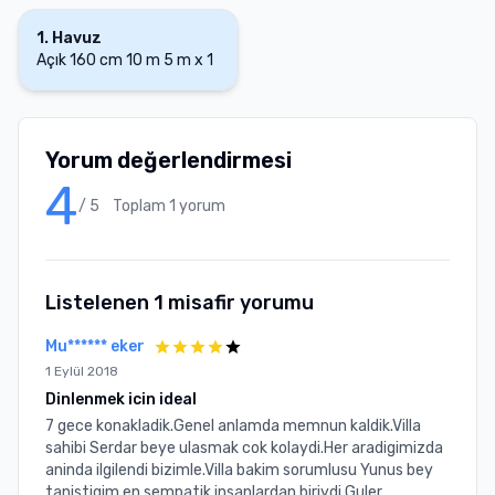
1
.
Havuz
Açık
160 cm
10 m
5 m
x
1
Yorum değerlendirmesi
4
/ 5
Toplam
1
yorum
Listelenen
1
misafir yorumu
Mu****** eker
1 Eylül 2018
Dinlenmek icin ideal
7 gece konakladik.Genel anlamda memnun kaldik.Villa
sahibi Serdar beye ulasmak cok kolaydi.Her aradigimizda
aninda ilgilendi bizimle.Villa bakim sorumlusu Yunus bey
tanistigim en sempatik insanlardan biriydi.Guler