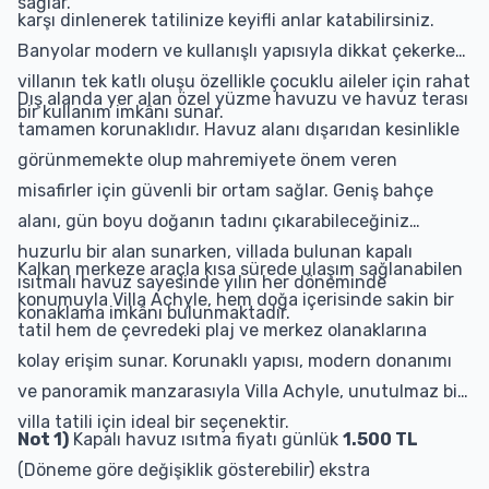
sağlar.
karşı dinlenerek tatilinize keyifli anlar katabilirsiniz.
Banyolar modern ve kullanışlı yapısıyla dikkat çekerken,
villanın tek katlı oluşu özellikle çocuklu aileler için rahat
Dış alanda yer alan özel yüzme havuzu ve havuz terası
bir kullanım imkânı sunar.
tamamen korunaklıdır. Havuz alanı dışarıdan kesinlikle
görünmemekte olup mahremiyete önem veren
misafirler için güvenli bir ortam sağlar. Geniş bahçe
alanı, gün boyu doğanın tadını çıkarabileceğiniz
huzurlu bir alan sunarken, villada bulunan kapalı
Kalkan merkeze araçla kısa sürede ulaşım sağlanabilen
ısıtmalı havuz sayesinde yılın her döneminde
konumuyla Villa Achyle, hem doğa içerisinde sakin bir
konaklama imkânı bulunmaktadır.
tatil hem de çevredeki plaj ve merkez olanaklarına
kolay erişim sunar. Korunaklı yapısı, modern donanımı
ve panoramik manzarasıyla Villa Achyle, unutulmaz bir
villa tatili için ideal bir seçenektir.
Not 1)
Kapalı havuz ısıtma fiyatı günlük
1.500 TL
(Döneme göre değişiklik gösterebilir) ekstra