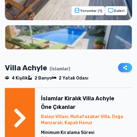
Yorumlar (
1
)
Galeri
Villa Achyle
(
İslamlar
)
4
Kişilik
2
Banyo
2
Yatak Odası
İslamlar
Kiralık
Villa Achyle
Öne Çıkanlar
Balayı Villası, Muhafazakar Villa, Doğa
Manzaralı, Kapalı Havuz
Minimum Kiralama Süresi