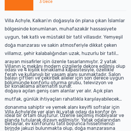
3
Gece
Villa Achyle, Kalkan’ın doğasıyla ön plana çıkan İslamlar
bölgesinde konumlanan, muhafazakâr hassasiyete
uygun, tek katlı ve müstakil bir tatil villasıdır. Yemyeşil
doğa manzarası ve sakin atmosferiyle dikkat çeken
villamız, şehir kalabalığından uzak, huzurlu bir tatil
arayan misafirler için özenle tasarlanmıştır. 2 yatak
Villanın iç mekânı modern çizgilerle dekore edilmiş olup
odası ve 4 kişilik konaklama kapasitesiyle, özellikle
ferah ve kullanışlı bir yaşam alanı sunmaktadır. Salon
balayı çiftleri ve çekirdek aileler için son derece uygun
bölümünde konforlu oturma grubu, televizyon ve
bir konaklama alternatifi sunar.
doğaya açılan geniş cam alanlar yer alır. Açık plan
mutfak, günlük ihtiyaçları rahatlıkla karşılayabilecek
donanıma sahiptir ve yemek alanı keyifli sofralar için
Villa Achyle’de yer alan iki yatak odası da konfor ön
ideal bir ortam oluşturur. Özenle seçilmiş mobilyalar ve
planda tutularak dizayn edilmiştir. Yatak odalarından
detaylar, ev konforunu tatil boyunca hissetmenizi
birinde jakuzi bulunmakta olup, doğa manzarasına