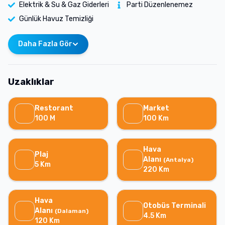
Elektrik & Su & Gaz Giderleri
Parti Düzenlenemez
Günlük Havuz Temizliği
Daha Fazla Gör
Uzaklıklar
Restorant
Market
100
M
100
Km
Hava
Plaj
Alanı
(
Antalya
)
5
Km
220
Km
Hava
Otobüs Terminali
Alanı
(
Dalaman
)
4.5
Km
120
Km