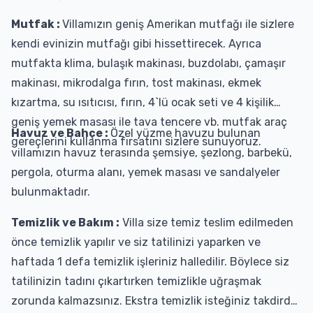
Mutfak :
Villamızın geniş Amerikan mutfağı ile sizlere
kendi evinizin mutfağı gibi hissettirecek. Ayrıca
mutfakta klima, bulaşık makinası, buzdolabı, çamaşır
makinası, mikrodalga fırın, tost makinası, ekmek
kızartma, su ısıtıcısı, fırın, 4`lü ocak seti ve 4 kişilik
geniş yemek masası ile tava tencere vb. mutfak araç
Havuz ve Bahçe :
Özel yüzme havuzu bulunan
gereçlerini kullanma fırsatını sizlere sunuyoruz.
villamızın havuz terasında şemsiye, şezlong, barbekü,
pergola, oturma alanı, yemek masası ve sandalyeler
bulunmaktadır.
Temizlik ve Bakım :
Villa size temiz teslim edilmeden
önce temizlik yapılır ve siz tatilinizi yaparken ve
haftada 1 defa temizlik işleriniz halledilir. Böylece siz
tatilinizin tadını çıkartırken temizlikle uğraşmak
zorunda kalmazsınız. Ekstra temizlik isteğiniz takdirde