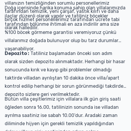
villanızın temizliğinden sorumlu personellerimiz
Doğa içerisinde harika konuma sahip olan villalarımızda
tarafından temizlik, yeni çarşaf, yastık kılıfı ve daha
ilaçlar düzenli olarak yapılır ve tatiliniz böcekler
birçok hizmet personellerimiz tarafından ücrete tabi
tarafından bölünme ihtimali en aza indirilir ama size
olarak halledilir.
%100 böcek görmeme garantisi veremiyoruz çünkü
villalarımız doğada bulunuyor olup bu tarz durumlar
yaşanabiliyor.
Depozito :
Tatiliniz başlamadan önceki son adım
olarak sizden depozito alınmaktadır. Herhangi bir hasar
sonucunda kırık ve kayıp gibi problemler olmadığı
taktirde villadan ayrılıştan 10 dakika önce villa/apart
kontrol edilip herhangi bir sorun görünmediği takdirde
depozito sizlere geri verilmektedir.
Bütün villa çeşitlerimiz için villalara ilk gün giriş saati
öğleden sonra 16.00, tatilinizin sonunda ise villadan
ayrılma saatiniz ise sabah 10.00’dur. Aradaki zaman
diliminde hijyen için gerekli temizlik yapıldığından