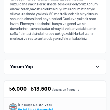
yuzlu,cana yakin.Her ikisinede tesekkur ediyoruz.Konum
olarak ferah,havuzu oldukca buyuktu.Konum itibariyle
villaya ulasimda yaklasik 50 metrelik cok dik bir yokusun
sonunda olmasi beni baya zorladi.Guclu ve yuksek arac
lazim. Ebeveyn odasindaki banyo ve genel wc sin
duvarlarinin tavana kadar olmayisi ve banyodaki camin
seffaf olmasi disinda hersey cok guzeldi.Market ,sehir
merkezi ve restoranta cok yakin.Tekrar kalabiliriz
Yorum Yap
₺
6.000
-
₺
13.500
/başlayan fiyatlarla
İzin Belge No:
07-9662
En İyi Fiyat Garantisi