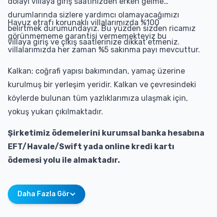
dolayı villaya giriş saatinizden erken gelme
durumlarında sizlere yardımcı olamayacağımızı
Havuz etrafı korunaklı villalarımızda %100
belirtmek durumundayız. Bu yüzden sizden ricamız
görünmememe garantisi vermemekteyiz bu
villaya giriş ve çıkış saatlerinize dikkat etmeniz.
villalarımızda her zaman %5 sakınma payı mevcuttur.
Kalkan; coğrafi yapısı bakımından, yamaç üzerine
kurulmuş bir yerleşim yeridir. Kalkan ve çevresindeki
köylerde bulunan tüm yazlıklarımıza ulaşmak için,
yokuş yukarı çıkılmaktadır.
Şirketimiz ödemelerini kurumsal banka hesabına
EFT/Havale/Swift yada online kredi kartı
ödemesi yolu ile almaktadır.
Daha Fazla Gör