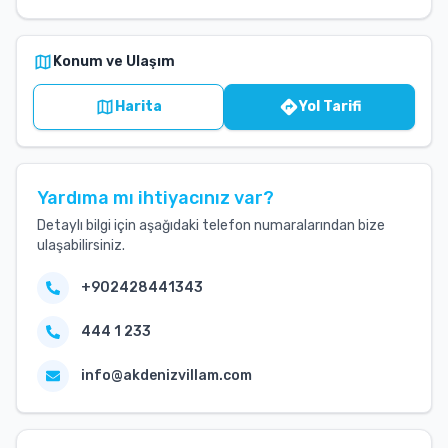
Konum ve Ulaşım
Harita
Yol Tarifi
Yardıma mı ihtiyacınız var?
Detaylı bilgi için aşağıdaki telefon numaralarından bize
ulaşabilirsiniz.
+902428441343
444 1 233
info@akdenizvillam.com