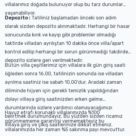
villalarımız doğada bulunuyor olup bu tarz durumlar
yaşanabiliyor.
Depozito :
Tatiliniz başlamadan önceki son adım
olarak sizden depozito alınmaktadır. Herhangi bir hasar
sonucunda kırık ve kayıp gibi problemler olmadığı
taktirde villadan ayrılıştan 10 dakika önce villa/apart
kontrol edilip herhangi bir sorun görünmediği takdirde
depozito sizlere geri verilmektedir.
Bütün villa çeşitlerimiz için villalara ilk gün giriş saati
öğleden sonra 16.00, tatilinizin sonunda ise villadan
ayrılma saatiniz ise sabah 10.00’dur. Aradaki zaman
diliminde hijyen için gerekli temizlik yapıldığından
dolayı villaya giriş saatinizden erken gelme
durumlarında sizlere yardımcı olamayacağımızı
Havuz etrafı korunaklı villalarımızda %100
belirtmek durumundayız. Bu yüzden sizden ricamız
görünmememe garantisi vermemekteyiz bu
villaya giriş ve çıkış saatlerinize dikkat etmeniz.
villalarımızda her zaman %5 sakınma payı mevcuttur.