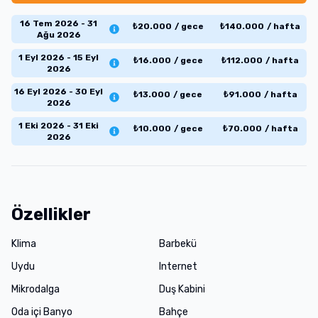
16 Tem 2026 - 31
₺
20.000
/
gece
₺
140.000
/
hafta
Ağu 2026
1 Eyl 2026 - 15 Eyl
₺
16.000
/
gece
₺
112.000
/
hafta
2026
16 Eyl 2026 - 30 Eyl
₺
13.000
/
gece
₺
91.000
/
hafta
2026
1 Eki 2026 - 31 Eki
₺
10.000
/
gece
₺
70.000
/
hafta
2026
Özellikler
Klima
Barbekü
Uydu
Internet
Mikrodalga
Duş Kabini
Oda içi Banyo
Bahçe