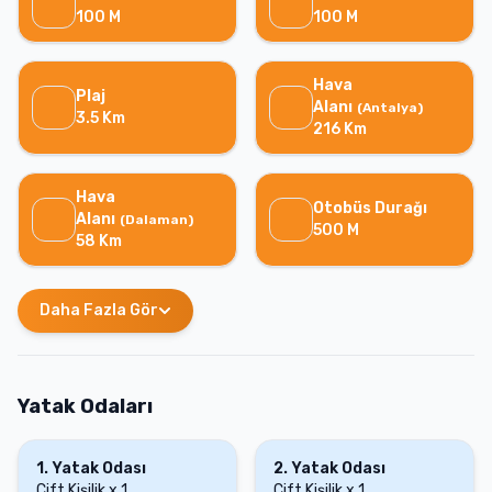
100
M
100
M
Hava
Plaj
Alanı
(
Antalya
)
3.5
Km
216
Km
Hava
Otobüs Durağı
Alanı
(
Dalaman
)
500
M
58
Km
Daha Fazla Gör
Yatak Odaları
1
.
Yatak Odası
2
.
Yatak Odası
Çift Kişilik
x
1
Çift Kişilik
x
1