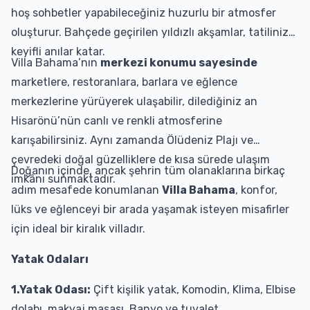
hoş sohbetler yapabileceğiniz huzurlu bir atmosfer
oluşturur. Bahçede geçirilen yıldızlı akşamlar, tatilinize
keyifli anılar katar.
Villa Bahama’nın
merkezi konumu sayesinde
marketlere, restoranlara, barlara ve eğlence
merkezlerine yürüyerek ulaşabilir, dilediğiniz an
Hisarönü’nün canlı ve renkli atmosferine
karışabilirsiniz. Aynı zamanda Ölüdeniz Plajı ve
çevredeki doğal güzelliklere de kısa sürede ulaşım
Doğanın içinde, ancak şehrin tüm olanaklarına birkaç
imkânı sunmaktadır.
adım mesafede konumlanan
Villa Bahama
, konfor,
lüks ve eğlenceyi bir arada yaşamak isteyen misafirler
için ideal bir kiralık villadır.
Yatak Odaları
1.Yatak Odası:
Çift kişilik yatak, Komodin, Klima, Elbise
dolabı, makyaj masası, Banyo ve tuvalet