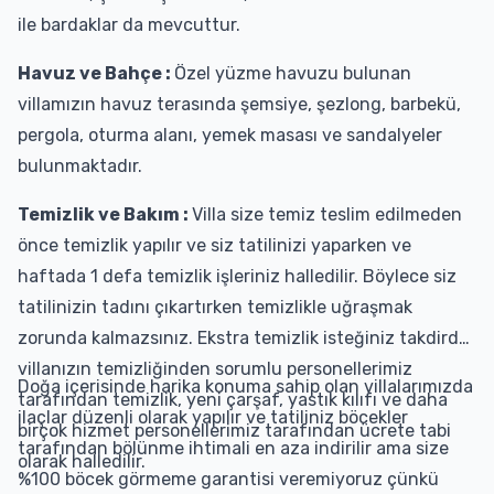
ile bardaklar da mevcuttur.
Havuz ve Bahçe :
Özel yüzme havuzu bulunan
villamızın havuz terasında şemsiye, şezlong, barbekü,
pergola, oturma alanı, yemek masası ve sandalyeler
bulunmaktadır.
Temizlik ve Bakım :
Villa size temiz teslim edilmeden
önce temizlik yapılır ve siz tatilinizi yaparken ve
haftada 1 defa temizlik işleriniz halledilir. Böylece siz
tatilinizin tadını çıkartırken temizlikle uğraşmak
zorunda kalmazsınız. Ekstra temizlik isteğiniz takdirde
villanızın temizliğinden sorumlu personellerimiz
Doğa içerisinde harika konuma sahip olan villalarımızda
tarafından temizlik, yeni çarşaf, yastık kılıfı ve daha
ilaçlar düzenli olarak yapılır ve tatiliniz böcekler
birçok hizmet personellerimiz tarafından ücrete tabi
tarafından bölünme ihtimali en aza indirilir ama size
olarak halledilir.
%100 böcek görmeme garantisi veremiyoruz çünkü