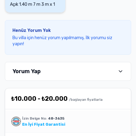
Açık
1.40 m
7 m
3 m
x
1
Henüz Yorum Yok
Bu villa için henüz yorum yapılmamış. İlk yorumu siz
yapın!
Yorum Yap
₺
10.000
-
₺
20.000
/başlayan fiyatlarla
İzin Belge No:
48-3635
En İyi Fiyat Garantisi