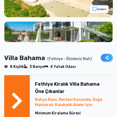
Galeri
Villa Bahama
(
Fethiye
- Ölüdeniz Mah
)
8
Kişilik
3
Banyo
4
Yatak Odası
Fethiye
Kiralık
Villa Bahama
Öne Çıkanlar
Bahçe Alanı, Merkezi Konumda, Doğa
Manzaralı, Kalabalık Aileler İçin
Minimum Kiralama Süresi