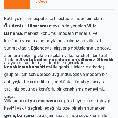
5
Gece
Fethiye’nin en popüler tatil bölgelerinden biri olan
Ölüdeniz – Hisarönü
mevkiinde yer alan
Villa
Bahama
, merkezi konumu, modern mimarisi ve
konforlu yaşam alanlarıyla unutulmaz bir villa tatili
sunmaktadır. Eğlenceye, alışveriş noktalarına ve sosyal
alanlara yakınlığıyla öne çıkan villa, hareketli bir tatil
Toplam
4 yatak odasına sahip olan villamız
,
8 kişilik
arayan misafirler için ideal bir seçenektir.
konaklama kapasitesi
ile geniş aileler ve arkadaş
grupları için son derece uygundur. Şık ve modern bir
anlayışla dekore edilen iç mekânlar, ferah yapısıyla
tatiliniz boyunca konforlu bir konaklama deneyimi
yaşatır.
Villanın
özel yüzme havuzu
, gün boyunca serinleyip
keyifli vakit geçirebileceğiniz özel bir alan sunarken,
geniş bahçesi
ise akşam saatlerinde sevdiklerinizle