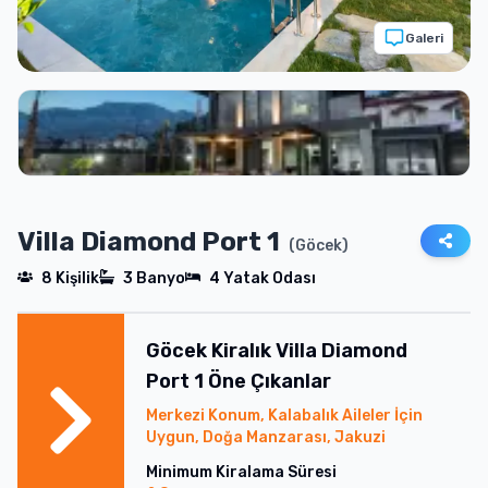
Galeri
Villa Diamond Port 1
(
Göcek
)
8
Kişilik
3
Banyo
4
Yatak Odası
Göcek
Kiralık
Villa Diamond
Port 1
Öne Çıkanlar
Merkezi Konum, Kalabalık Aileler İçin
Uygun, Doğa Manzarası, Jakuzi
Minimum Kiralama Süresi