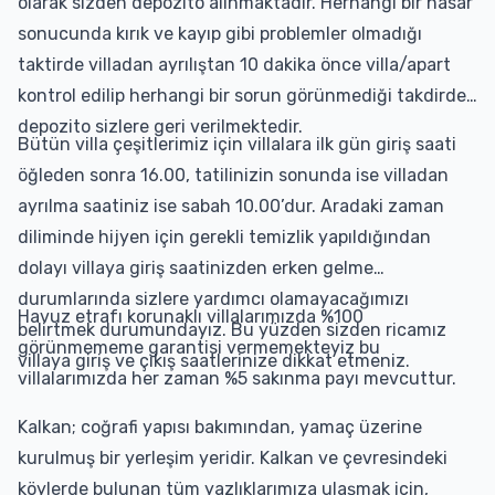
olarak sizden depozito alınmaktadır. Herhangi bir hasar
sonucunda kırık ve kayıp gibi problemler olmadığı
taktirde villadan ayrılıştan 10 dakika önce villa/apart
kontrol edilip herhangi bir sorun görünmediği takdirde
depozito sizlere geri verilmektedir.
Bütün villa çeşitlerimiz için villalara ilk gün giriş saati
öğleden sonra 16.00, tatilinizin sonunda ise villadan
ayrılma saatiniz ise sabah 10.00’dur. Aradaki zaman
diliminde hijyen için gerekli temizlik yapıldığından
dolayı villaya giriş saatinizden erken gelme
durumlarında sizlere yardımcı olamayacağımızı
Havuz etrafı korunaklı villalarımızda %100
belirtmek durumundayız. Bu yüzden sizden ricamız
görünmememe garantisi vermemekteyiz bu
villaya giriş ve çıkış saatlerinize dikkat etmeniz.
villalarımızda her zaman %5 sakınma payı mevcuttur.
Kalkan; coğrafi yapısı bakımından, yamaç üzerine
kurulmuş bir yerleşim yeridir. Kalkan ve çevresindeki
köylerde bulunan tüm yazlıklarımıza ulaşmak için,