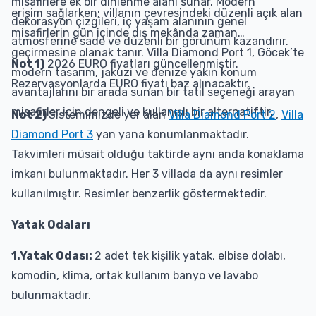
misafirlere ek bir dinlenme alanı sunar. Modern
erişim sağlarken; villanın çevresindeki düzenli açık alan
dekorasyon çizgileri, iç yaşam alanının genel
misafirlerin gün içinde dış mekânda zaman
atmosferine sade ve düzenli bir görünüm kazandırır.
geçirmesine olanak tanır. Villa Diamond Port 1, Göcek’te
Not 1)
2026 EURO fiyatları güncellenmiştir.
modern tasarım, jakuzi ve denize yakın konum
Rezervasyonlarda EURO fiyatı baz alınacaktır.
avantajlarını bir arada sunan bir tatil seçeneği arayan
misafirler için dengeli ve kullanışlı bir alternatiftir.
Not 2)
Sistemimizde yer alan
Villa Diamond Port 2
,
Villa
Diamond Port 3
yan yana konumlanmaktadır.
Takvimleri müsait olduğu taktirde aynı anda konaklama
imkanı bulunmaktadır. Her 3 villada da aynı resimler
kullanılmıştır. Resimler benzerlik göstermektedir.
Yatak Odaları
1.Yatak Odası:
2 adet tek kişilik yatak, elbise dolabı,
komodin, klima, ortak kullanım banyo ve lavabo
bulunmaktadır.