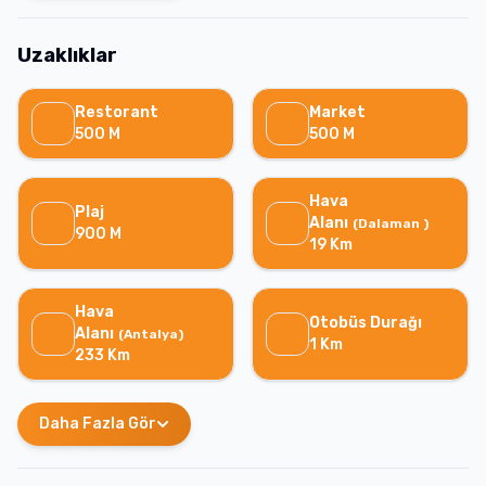
Uzaklıklar
Restorant
Market
500
M
500
M
Hava
Plaj
Alanı
(
Dalaman
)
900
M
19
Km
Hava
Otobüs Durağı
Alanı
(
Antalya
)
1
Km
233
Km
Daha Fazla Gör