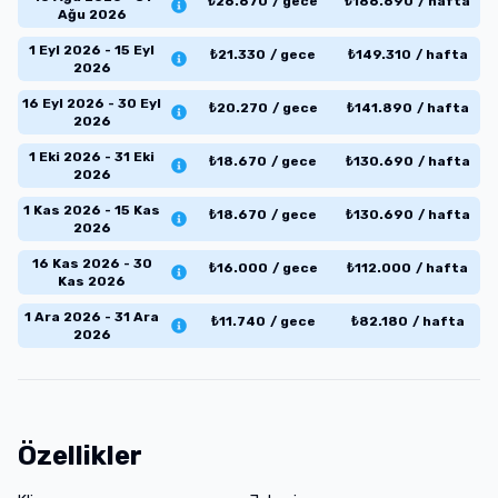
₺
26.670
/
gece
₺
186.690
/
hafta
Ağu 2026
1 Eyl 2026 - 15 Eyl
₺
21.330
/
gece
₺
149.310
/
hafta
2026
16 Eyl 2026 - 30 Eyl
₺
20.270
/
gece
₺
141.890
/
hafta
2026
1 Eki 2026 - 31 Eki
₺
18.670
/
gece
₺
130.690
/
hafta
2026
1 Kas 2026 - 15 Kas
₺
18.670
/
gece
₺
130.690
/
hafta
2026
16 Kas 2026 - 30
₺
16.000
/
gece
₺
112.000
/
hafta
Kas 2026
1 Ara 2026 - 31 Ara
₺
11.740
/
gece
₺
82.180
/
hafta
2026
Özellikler