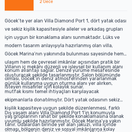
2
Gece
Göcek’te yer alan Villa Diamond Port 1, dört yatak odası
ve sekiz kişilik kapasitesiyle aileler ve arkadaş grupları
için uygun bir konaklama alanı sunmaktadır. Lüks ve
modern tasarım anlayışıyla hazırlanmış olan villa,
Göcek Marina’nın yakınında bulunması sayesinde hem
ulaşım hem de çevresel imkânlar açısından pratik bir
Villanın iç mekânı düzenli ve işlevsel bir kullanım alanı
konum avantajı sağlar. Denize yürüme mesafesinde
oluşturacak şekilde tasarlanmıştır. Salon bölümünde
olması, Göcek’in deniz atmosferinden yararlanmak
günlük kullanıma uygun oturma alanı yer alırken,
isteyen misafirler için kolaylık sunar.
mutfak kısmı temel ihtiyaçları karşılayacak
ekipmanlarla donatılmıştır. Dört yatak odasının sekiz
kişilik kapasiteye uygun şekilde düzenlenmesi, farklı
Dış yaşam alanı Villa Diamond Port 1’in konumuyla
yaş gruplarının rahat bir şekilde konaklamasına olanak
uyumlu şekilde hazırlanmıştır. Göcek Marina’ya yakın
tanır. Odalardan birinde yer alan jakuzi, villa içinde
olması, bölgenin deniz ve sosyal imkânlarına kolay