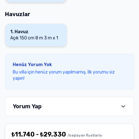
Havuzlar
1
.
Havuz
Açık
150 cm
8 m
3 m
x
1
Henüz Yorum Yok
Bu villa için henüz yorum yapılmamış. İlk yorumu siz
yapın!
Yorum Yap
₺
11.740
-
₺
29.330
/başlayan fiyatlarla