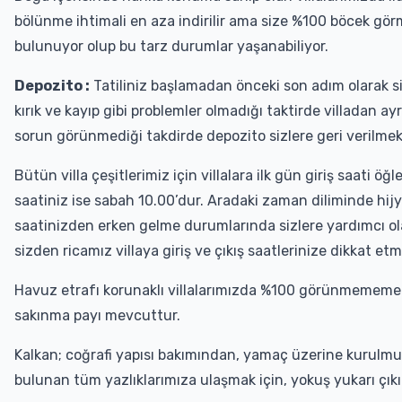
bölünme ihtimali en aza indirilir ama size %100 böcek gö
bulunuyor olup bu tarz durumlar yaşanabiliyor.
Depozito :
Tatiliniz başlamadan önceki son adım olarak 
kırık ve kayıp gibi problemler olmadığı taktirde villadan ayr
sorun görünmediği takdirde depozito sizlere geri verilmek
Bütün villa çeşitlerimiz için villalara ilk gün giriş saati ö
saatiniz ise sabah 10.00’dur. Aradaki zaman diliminde hijyen
saatinizden erken gelme durumlarında sizlere yardımcı 
sizden ricamız villaya giriş ve çıkış saatlerinize dikkat et
Havuz etrafı korunaklı villalarımızda %100 görünmememe
sakınma payı mevcuttur.
Kalkan; coğrafi yapısı bakımından, yamaç üzerine kurulmuş
bulunan tüm yazlıklarımıza ulaşmak için, yokuş yukarı çıkı