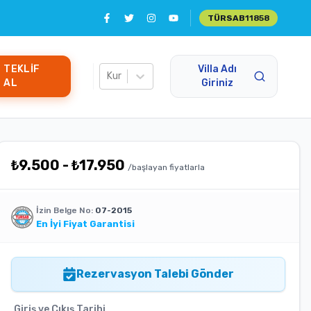
TÜRSAB
11858
TEKLIF
Villa Adı
Kur
AL
Giriniz
₺
9.500
-
₺
17.950
/başlayan fiyatlarla
İzin Belge No:
07-2015
En İyi Fiyat Garantisi
Rezervasyon Talebi Gönder
Giriş ve Çıkış Tarihi