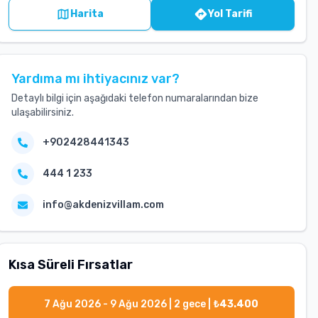
Harita
Yol Tarifi
Yardıma mı ihtiyacınız var?
Detaylı bilgi için aşağıdaki telefon numaralarından bize
ulaşabilirsiniz.
+902428441343
444 1 233
info@akdenizvillam.com
Kısa Süreli Fırsatlar
7 Ağu 2026 - 9 Ağu 2026
|
2
gece |
₺
43.400