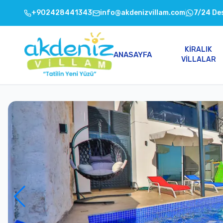
+902428441343
info@akdenizvillam.com
7/24 De
KIRALIK
ANASAYFA
VILLALAR