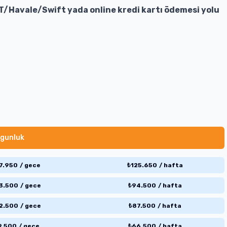
T/Havale/Swift yada online kredi kartı ödemesi yolu
gunluk
7.950
/
gece
₺
125.650
/
hafta
3.500
/
gece
₺
94.500
/
hafta
2.500
/
gece
₺
87.500
/
hafta
9.500
/
gece
₺
66.500
/
hafta