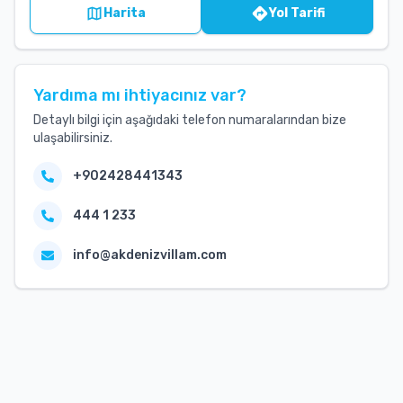
Harita
Yol Tarifi
Yardıma mı ihtiyacınız var?
Detaylı bilgi için aşağıdaki telefon numaralarından bize
ulaşabilirsiniz.
+902428441343
444 1 233
info@akdenizvillam.com