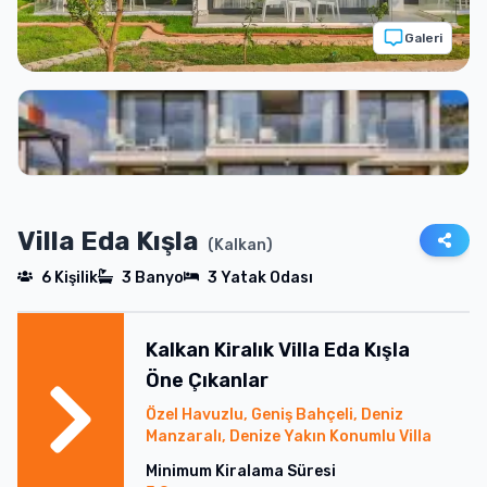
Galeri
Villa Eda Kışla
(
Kalkan
)
6
Kişilik
3
Banyo
3
Yatak Odası
Kalkan
Kiralık
Villa Eda Kışla
Öne Çıkanlar
Özel Havuzlu, Geniş Bahçeli, Deniz
Manzaralı, Denize Yakın Konumlu Villa
Minimum Kiralama Süresi