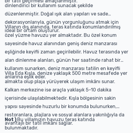
bir tatil geçirmesi amaçlanmıştır.
dinlendirici bir kullanım sunacak şekilde
düzenlenmiştir. Doğal ışık alan yapıları ve sade
dekorasyonlarıyla, günün yorgunluğunu atmak için
Villanın dış alanında, teras katında konumlandırılmış
ideal bir ortam oluşturur.
özel yüzme havuzu yer almaktadır. Bu özel konum
sayesinde havuz alanından geniş deniz manzarası
eşliğinde keyifli zaman geçirilebilir. Havuz terasında yer
alan dinlenme alanları, günün her saatinde rahat bir
kullanım sunarken, deniz manzarası tatilin en keyifli
Villa Eda Kışla, denize yaklaşık 500 metre mesafede yer
anlarına eşlik eder.
almakta olup plaja yürüyerek ulaşım imkânı sunar.
Kalkan merkezine ise araçla yaklaşık 5–10 dakika
içerisinde ulaşılabilmektedir. Kışla bölgesinin sakin
yapısı sayesinde huzurlu bir konumda bulunurken,
restoranlara, plajlara ve sosyal alanlara yakınlığıyla da
Not )
Bu villamızın havuzu teras katında
avantajlı bir tatil imkânı sağlar.
bulunmaktadır.