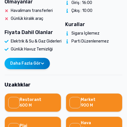
Olmayanlar
Giriş :
16:00
Havalimanı transferleri
Çıkış :
10:00
Günlük kiralık araç
Kurallar
Fiyata Dahil Olanlar
Sigara İçilemez
Elektrik & Su & Gaz Giderleri
Parti Düzenlenemez
Günlük Havuz Temizliği
Daha Fazla Gör
Uzaklıklar
Restorant
Market
600
M
900
M
Hava
Plaj