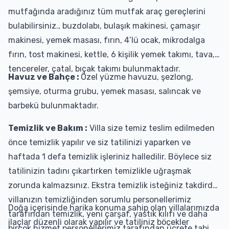
mutfağında aradığınız tüm mutfak araç gereçlerini
bulabilirsiniz., buzdolabı, bulaşık makinesi, çamaşır
makinesi, yemek masası, fırın, 4’lü ocak, mikrodalga
fırın, tost makinesi, kettle, 6 kişilik yemek takımı, tava,
tencereler, çatal, bıçak takımı bulunmaktadır.
Havuz ve Bahçe :
Özel yüzme havuzu, şezlong,
şemsiye, oturma grubu, yemek masası, salıncak ve
barbekü bulunmaktadır.
Temizlik ve Bakım :
Villa size temiz teslim edilmeden
önce temizlik yapılır ve siz tatilinizi yaparken ve
haftada 1 defa temizlik işleriniz halledilir. Böylece siz
tatilinizin tadını çıkartırken temizlikle uğraşmak
zorunda kalmazsınız. Ekstra temizlik isteğiniz takdirde
villanızın temizliğinden sorumlu personellerimiz
Doğa içerisinde harika konuma sahip olan villalarımızda
tarafından temizlik, yeni çarşaf, yastık kılıfı ve daha
ilaçlar düzenli olarak yapılır ve tatiliniz böcekler
birçok hizmet personellerimiz tarafından ücrete tabi