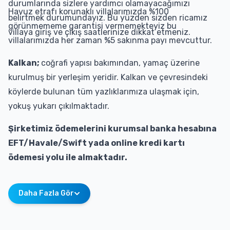
durumlarında sizlere yardımcı olamayacağımızı
Havuz etrafı korunaklı villalarımızda %100
belirtmek durumundayız. Bu yüzden sizden ricamız
görünmememe garantisi vermemekteyiz bu
villaya giriş ve çıkış saatlerinize dikkat etmeniz.
villalarımızda her zaman %5 sakınma payı mevcuttur.
Kalkan;
coğrafi yapısı bakımından, yamaç üzerine
kurulmuş bir yerleşim yeridir. Kalkan ve çevresindeki
köylerde bulunan tüm yazlıklarımıza ulaşmak için,
yokuş yukarı çıkılmaktadır.
Şirketimiz ödemelerini kurumsal banka hesabına
EFT/Havale/Swift yada online kredi kartı
ödemesi yolu ile almaktadır.
Daha Fazla Gör