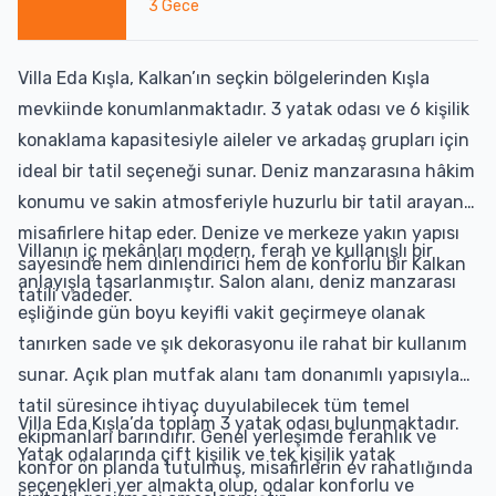
3
Gece
Villa Eda Kışla, Kalkan’ın seçkin bölgelerinden Kışla
mevkiinde konumlanmaktadır. 3 yatak odası ve 6 kişilik
konaklama kapasitesiyle aileler ve arkadaş grupları için
ideal bir tatil seçeneği sunar. Deniz manzarasına hâkim
konumu ve sakin atmosferiyle huzurlu bir tatil arayan
misafirlere hitap eder. Denize ve merkeze yakın yapısı
Villanın iç mekânları modern, ferah ve kullanışlı bir
sayesinde hem dinlendirici hem de konforlu bir Kalkan
anlayışla tasarlanmıştır. Salon alanı, deniz manzarası
tatili vadeder.
eşliğinde gün boyu keyifli vakit geçirmeye olanak
tanırken sade ve şık dekorasyonu ile rahat bir kullanım
sunar. Açık plan mutfak alanı tam donanımlı yapısıyla
tatil süresince ihtiyaç duyulabilecek tüm temel
Villa Eda Kışla’da toplam 3 yatak odası bulunmaktadır.
ekipmanları barındırır. Genel yerleşimde ferahlık ve
Yatak odalarında çift kişilik ve tek kişilik yatak
konfor ön planda tutulmuş, misafirlerin ev rahatlığında
seçenekleri yer almakta olup, odalar konforlu ve