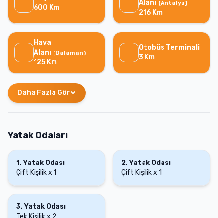
Alanı
(
Antalya
)
600
Km
216
Km
Hava
Otobüs Terminali
Alanı
(
Dalaman
)
3
Km
125
Km
Daha Fazla Gör
Yatak Odaları
1
.
Yatak Odası
2
.
Yatak Odası
Çift Kişilik
x
1
Çift Kişilik
x
1
3
.
Yatak Odası
Tek Kişilik
x
2