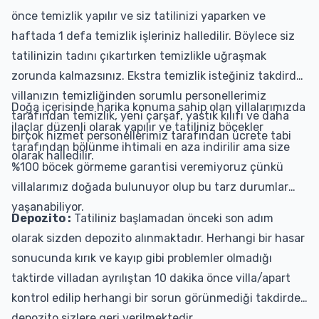
önce temizlik yapılır ve siz tatilinizi yaparken ve
haftada 1 defa temizlik işleriniz halledilir. Böylece siz
tatilinizin tadını çıkartırken temizlikle uğraşmak
zorunda kalmazsınız. Ekstra temizlik isteğiniz takdirde
villanızın temizliğinden sorumlu personellerimiz
Doğa içerisinde harika konuma sahip olan villalarımızda
tarafından temizlik, yeni çarşaf, yastık kılıfı ve daha
ilaçlar düzenli olarak yapılır ve tatiliniz böcekler
birçok hizmet personellerimiz tarafından ücrete tabi
tarafından bölünme ihtimali en aza indirilir ama size
olarak halledilir.
%100 böcek görmeme garantisi veremiyoruz çünkü
villalarımız doğada bulunuyor olup bu tarz durumlar
yaşanabiliyor.
Depozito :
Tatiliniz başlamadan önceki son adım
olarak sizden depozito alınmaktadır. Herhangi bir hasar
sonucunda kırık ve kayıp gibi problemler olmadığı
taktirde villadan ayrılıştan 10 dakika önce villa/apart
kontrol edilip herhangi bir sorun görünmediği takdirde
depozito sizlere geri verilmektedir.