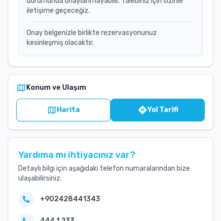
durumunda onaylanmayabilir. Talebiniz için sizinle
iletişime geçeceğiz.
Onay belgenizle birlikte rezervasyonunuz
kesinleşmiş olacaktır.
Konum ve Ulaşım
Harita
Yol Tarifi
Yardıma mı ihtiyacınız var?
Detaylı bilgi için aşağıdaki telefon numaralarından bize
ulaşabilirsiniz.
+902428441343
444 1 233