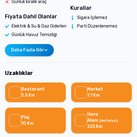
Günlük kiralık araç
Kurallar
Fiyata Dahil Olanlar
Sigara İçilemez
Elektrik & Su & Gaz Giderleri
Parti Düzenlenemez
Günlük Havuz Temizliği
Daha Fazla Gör
Uzaklıklar
Restorant
Market
2.5
Km
1.1
Km
Hava
Plaj
Alanı
(
Antalya
)
10
Km
225
Km