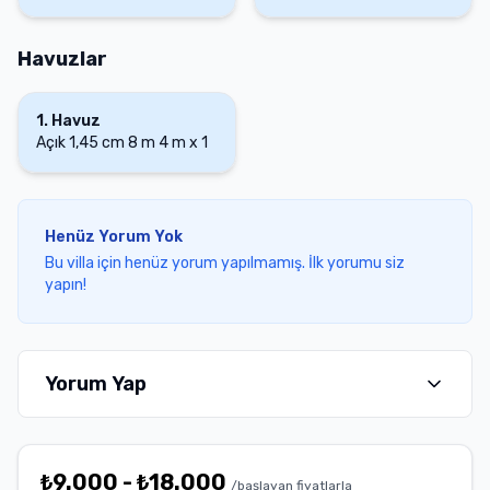
Havuzlar
1
.
Havuz
Açık
1,45 cm
8 m
4 m
x
1
Henüz Yorum Yok
Bu villa için henüz yorum yapılmamış. İlk yorumu siz
yapın!
Yorum Yap
₺
9.000
-
₺
18.000
/başlayan fiyatlarla