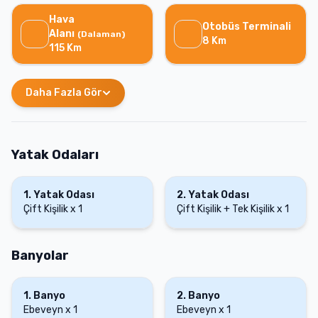
Hava
Otobüs Terminali
Alanı
(
Dalaman
)
8
Km
115
Km
Daha Fazla Gör
Yatak Odaları
1
.
Yatak Odası
2
.
Yatak Odası
Çift Kişilik
x
1
Çift Kişilik + Tek Kişilik
x
1
Banyolar
1
.
Banyo
2
.
Banyo
Ebeveyn
x
1
Ebeveyn
x
1