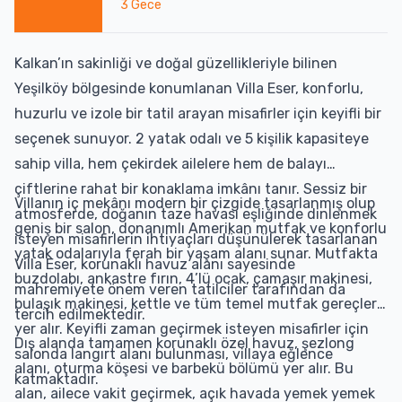
3
Gece
Kalkan’ın sakinliği ve doğal güzellikleriyle bilinen
Yeşilköy bölgesinde konumlanan Villa Eser, konforlu,
huzurlu ve izole bir tatil arayan misafirler için keyifli bir
seçenek sunuyor. 2 yatak odalı ve 5 kişilik kapasiteye
sahip villa, hem çekirdek ailelere hem de balayı
çiftlerine rahat bir konaklama imkânı tanır. Sessiz bir
Villanın iç mekânı modern bir çizgide tasarlanmış olup
atmosferde, doğanın taze havası eşliğinde dinlenmek
geniş bir salon, donanımlı Amerikan mutfak ve konforlu
isteyen misafirlerin ihtiyaçları düşünülerek tasarlanan
yatak odalarıyla ferah bir yaşam alanı sunar. Mutfakta
Villa Eser, korunaklı havuz alanı sayesinde
buzdolabı, ankastre fırın, 4’lü ocak, çamaşır makinesi,
mahremiyete önem veren tatilciler tarafından da
bulaşık makinesi, kettle ve tüm temel mutfak gereçleri
tercih edilmektedir.
yer alır. Keyifli zaman geçirmek isteyen misafirler için
Dış alanda tamamen korunaklı özel havuz, şezlong
salonda langırt alanı bulunması, villaya eğlence
alanı, oturma köşesi ve barbekü bölümü yer alır. Bu
katmaktadır.
alan, ailece vakit geçirmek, açık havada yemek yemek