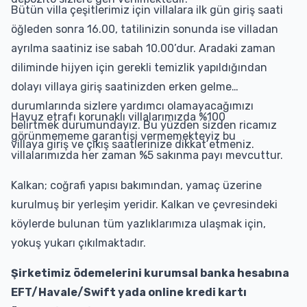
Bütün villa çeşitlerimiz için villalara ilk gün giriş saati
öğleden sonra 16.00, tatilinizin sonunda ise villadan
ayrılma saatiniz ise sabah 10.00’dur. Aradaki zaman
diliminde hijyen için gerekli temizlik yapıldığından
dolayı villaya giriş saatinizden erken gelme
durumlarında sizlere yardımcı olamayacağımızı
Havuz etrafı korunaklı villalarımızda %100
belirtmek durumundayız. Bu yüzden sizden ricamız
görünmememe garantisi vermemekteyiz bu
villaya giriş ve çıkış saatlerinize dikkat etmeniz.
villalarımızda her zaman %5 sakınma payı mevcuttur.
Kalkan; coğrafi yapısı bakımından, yamaç üzerine
kurulmuş bir yerleşim yeridir. Kalkan ve çevresindeki
köylerde bulunan tüm yazlıklarımıza ulaşmak için,
yokuş yukarı çıkılmaktadır.
Şirketimiz ödemelerini kurumsal banka hesabına
EFT/Havale/Swift yada online kredi kartı