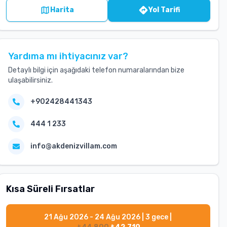
Harita
Yol Tarifi
Yardıma mı ihtiyacınız var?
Detaylı bilgi için aşağıdaki telefon numaralarından bize
ulaşabilirsiniz.
+902428441343
444 1 233
info@akdenizvillam.com
Kısa Süreli Fırsatlar
21 Ağu 2026 - 24 Ağu 2026
|
3
gece |