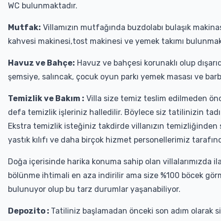
WC bulunmaktadır.
Mutfak:
Villamızın mutfağında buzdolabı bulaşık makinası, 
kahvesi makinesi,tost makinesi ve yemek takımı bulunmak
Havuz ve Bahçe:
Havuz ve bahçesi korunaklı olup dışar
şemsiye, salıncak, çocuk oyun parkı yemek masası ve bar
Temizlik ve Bakım :
Villa size temiz teslim edilmeden önce
defa temizlik işleriniz halledilir. Böylece siz tatilinizin 
Ekstra temizlik isteğiniz takdirde villanızın temizliğinden
yastık kılıfı ve daha birçok hizmet personellerimiz tarafınd
Doğa içerisinde harika konuma sahip olan villalarımızda ila
bölünme ihtimali en aza indirilir ama size %100 böcek gö
bulunuyor olup bu tarz durumlar yaşanabiliyor.
Depozito :
Tatiliniz başlamadan önceki son adım olarak 