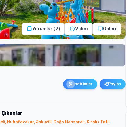
Yorumlar (
2
)
Video
Galeri
İndirimler
Paylaş
 Çıkanlar
li, Muhafazakar, Jakuzili, Doğa Manzaralı, Kiralık Tatil