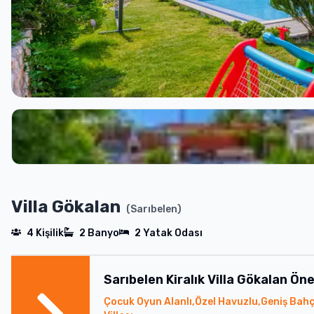
Villa Gökalan
(
Sarıbelen
)
4
Kişilik
2
Banyo
2
Yatak Odası
Sarıbelen
Kiralık
Villa Gökalan
Öne
Çocuk Oyun Alanlı,Özel Havuzlu,Geniş Bahçe