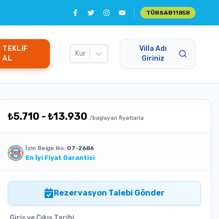
TÜRSAB
11858
TEKLIF
Villa Adı
Kur
AL
Giriniz
₺
5.710
-
₺
13.930
/başlayan fiyatlarla
İzin Belge No:
07-2686
En İyi Fiyat Garantisi
Rezervasyon Talebi Gönder
Giriş ve Çıkış Tarihi