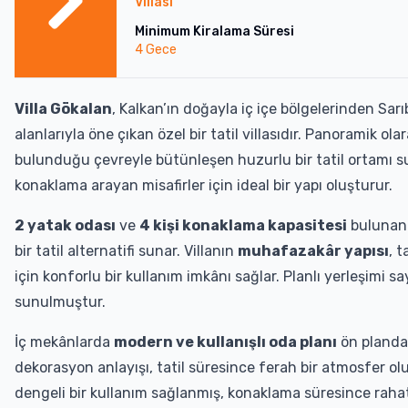
Villası
Minimum Kiralama Süresi
4
Gece
Villa Gökalan
, Kalkan’ın doğayla iç içe bölgelerinden Sa
alanlarıyla öne çıkan özel bir tatil villasıdır. Panoramik ola
bulunduğu çevreyle bütünleşen huzurlu bir tatil ortamı s
konaklama arayan misafirler için ideal bir yapı oluşturur.
2 yatak odası
ve
4 kişi konaklama kapasitesi
bulunan V
bir tatil alternatifi sunar. Villanın
muhafazakâr yapısı
, 
için konforlu bir kullanım imkânı sağlar. Planlı yerleşimi s
sunulmuştur.
İç mekânlarda
modern ve kullanışlı oda planı
ön plandad
dekorasyon anlayışı, tatil süresince ferah bir atmosfer olu
dengeli bir kullanım sağlanmış, konaklama süresince rahatlı