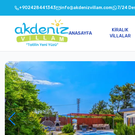
+902428441343
info@akdenizvillam.com
7/24 De
KIRALIK
ANASAYFA
VILLALAR