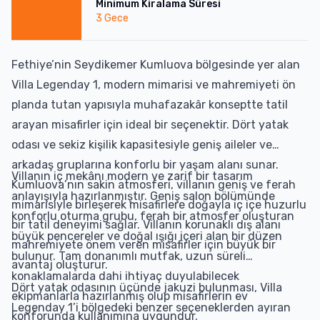
Minimum Kiralama Süresi
3
Gece
Fethiye’nin Seydikemer Kumluova bölgesinde yer alan
Villa Legenday 1, modern mimarisi ve mahremiyeti ön
planda tutan yapısıyla muhafazakâr konseptte tatil
arayan misafirler için ideal bir seçenektir. Dört yatak
odası ve sekiz kişilik kapasitesiyle geniş aileler ve
arkadaş gruplarına konforlu bir yaşam alanı sunar.
Villanın iç mekânı modern ve zarif bir tasarım
Kumluova’nın sakin atmosferi, villanın geniş ve ferah
anlayışıyla hazırlanmıştır. Geniş salon bölümünde
mimarisiyle birleşerek misafirlere doğayla iç içe huzurlu
konforlu oturma grubu, ferah bir atmosfer oluşturan
bir tatil deneyimi sağlar. Villanın korunaklı dış alanı
büyük pencereler ve doğal ışığı içeri alan bir düzen
mahremiyete önem veren misafirler için büyük bir
bulunur. Tam donanımlı mutfak, uzun süreli
avantaj oluşturur.
konaklamalarda dahi ihtiyaç duyulabilecek
Dört yatak odasının üçünde jakuzi bulunması, Villa
ekipmanlarla hazırlanmış olup misafirlerin ev
Legenday 1’i bölgedeki benzer seçeneklerden ayıran
konforunda kullanımına uygundur.