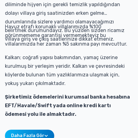
diliminde hijyen için gerekli temizlik yapıldığından
dolayı villaya giriş saatinizden erken gelme
durumlarında sizlere yardımcı olamayacağımızı
Havuz etrafı korunaklı villalarımızda %100
belirtmek durumundayız. Bu yüzden sizden ricamız
görünmememe garantisi vermemekteyiz bu
villaya giriş ve çıkış saatlerinize dikkat etmeniz.
villalarımızda her zaman %5 sakınma payı mevcuttur.
Kalkan; coğrafi yapısı bakımından, yamaç üzerine
kurulmuş bir yerleşim yeridir. Kalkan ve çevresindeki
köylerde bulunan tüm yazlıklarımıza ulaşmak için,
yokuş yukarı çıkılmaktadır.
Şirketimiz ödemelerini kurumsal banka hesabına
EFT/Havale/Swift yada online kredi kartı
ödemesi yolu ile almaktadır.
Daha Fazla Gör