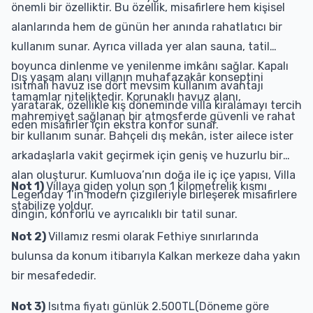
önemli bir özelliktir. Bu özellik, misafirlere hem kişisel
alanlarında hem de günün her anında rahatlatıcı bir
kullanım sunar. Ayrıca villada yer alan sauna, tatil
boyunca dinlenme ve yenilenme imkânı sağlar. Kapalı
Dış yaşam alanı villanın muhafazakâr konseptini
ısıtmalı havuz ise dört mevsim kullanım avantajı
tamamlar niteliktedir. Korunaklı havuz alanı,
yaratarak, özellikle kış döneminde villa kiralamayı tercih
mahremiyet sağlanan bir atmosferde güvenli ve rahat
eden misafirler için ekstra konfor sunar.
bir kullanım sunar. Bahçeli dış mekân, ister ailece ister
arkadaşlarla vakit geçirmek için geniş ve huzurlu bir
alan oluşturur. Kumluova’nın doğa ile iç içe yapısı, Villa
Not 1)
Villaya giden yolun son 1 kilometrelik kısmı
Legenday 1’in modern çizgileriyle birleşerek misafirlere
stabilize yoldur.
dingin, konforlu ve ayrıcalıklı bir tatil sunar.
Not 2)
Villamız resmi olarak Fethiye sınırlarında
bulunsa da konum itibarıyla Kalkan merkeze daha yakın
bir mesafededir.
Not 3)
Isıtma fiyatı günlük 2.500TL(Döneme göre