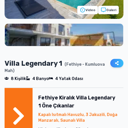
Video
Galeri
Villa Legendary 1
(
Fethiye
- Kumluova
Mah
)
8
Kişilik
4
Banyo
4
Yatak Odası
Fethiye
Kiralık
Villa Legendary
1
Öne Çıkanlar
Kapalı Isıtmalı Havuzlu, 3 Jakuzili, Doğa
Manzaralı, Saunalı Villa