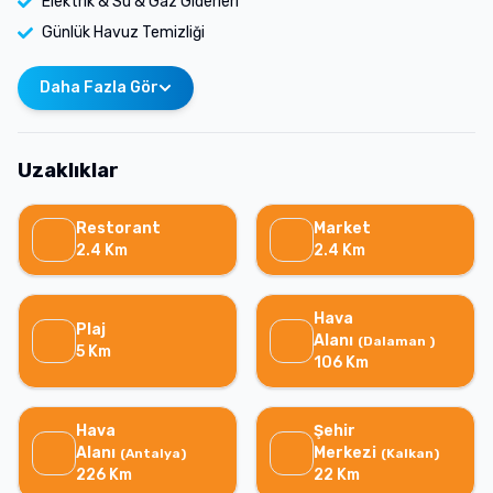
Elektrik & Su & Gaz Giderleri
Günlük Havuz Temizliği
Daha Fazla Gör
Uzaklıklar
Restorant
Market
2.4
Km
2.4
Km
Hava
Plaj
Alanı
(
Dalaman
)
5
Km
106
Km
Hava
Şehir
Alanı
Merkezi
(
Antalya
)
(
Kalkan
)
226
Km
22
Km