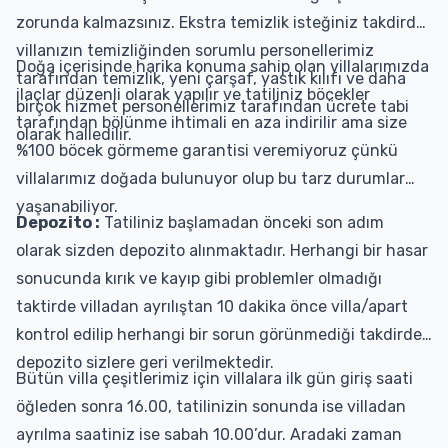
zorunda kalmazsınız. Ekstra temizlik isteğiniz takdirde
villanızın temizliğinden sorumlu personellerimiz
Doğa içerisinde harika konuma sahip olan villalarımızda
tarafından temizlik, yeni çarşaf, yastık kılıfı ve daha
ilaçlar düzenli olarak yapılır ve tatiliniz böcekler
birçok hizmet personellerimiz tarafından ücrete tabi
tarafından bölünme ihtimali en aza indirilir ama size
olarak halledilir.
%100 böcek görmeme garantisi veremiyoruz çünkü
villalarımız doğada bulunuyor olup bu tarz durumlar
yaşanabiliyor.
Depozito :
Tatiliniz başlamadan önceki son adım
olarak sizden depozito alınmaktadır. Herhangi bir hasar
sonucunda kırık ve kayıp gibi problemler olmadığı
taktirde villadan ayrılıştan 10 dakika önce villa/apart
kontrol edilip herhangi bir sorun görünmediği takdirde
depozito sizlere geri verilmektedir.
Bütün villa çeşitlerimiz için villalara ilk gün giriş saati
öğleden sonra 16.00, tatilinizin sonunda ise villadan
ayrılma saatiniz ise sabah 10.00’dur. Aradaki zaman