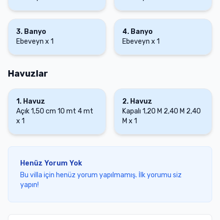
3
.
Banyo
4
.
Banyo
Ebeveyn
x
1
Ebeveyn
x
1
Havuzlar
1
.
Havuz
2
.
Havuz
Açık
1,50 cm
10 mt
4 mt
Kapalı
1,20 M
2,40 M
2,40
x
1
M
x
1
Henüz Yorum Yok
Bu villa için henüz yorum yapılmamış. İlk yorumu siz
yapın!