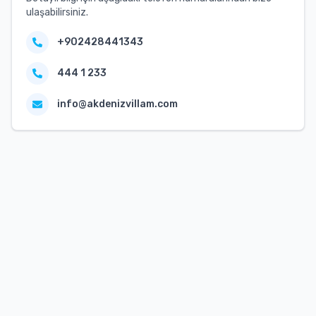
ulaşabilirsiniz.
+902428441343
444 1 233
info@akdenizvillam.com