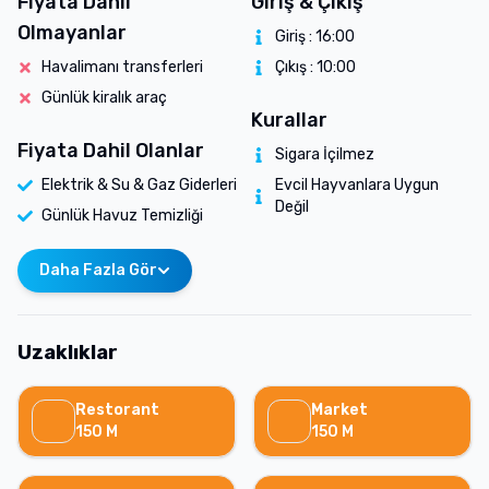
Fiyata Dahil
Giriş & Çıkış
Olmayanlar
Giriş :
16:00
Havalimanı transferleri
Çıkış :
10:00
Günlük kiralık araç
Kurallar
Fiyata Dahil Olanlar
Sigara İçilmez
Elektrik & Su & Gaz Giderleri
Evcil Hayvanlara Uygun
Değil
Günlük Havuz Temizliği
Daha Fazla Gör
Uzaklıklar
Restorant
Market
150
M
150
M