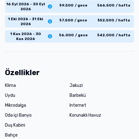
16 Eyl 2026 - 30 Eyl
₺
9.500
/
gece
₺
66.500
/
hafta
2026
1 Eki 2026 - 31 Eki
₺
7.500
/
gece
₺
52.500
/
hafta
2026
1 Kas 2026 - 30
₺
6.000
/
gece
₺
42.000
/
hafta
Kas 2026
Özellikler
Klima
Jakuzi
Uydu
Barbekü
Mikrodalga
Internet
Oda içi Banyo
Korunaklı Havuz
Duş Kabini
Bahçe