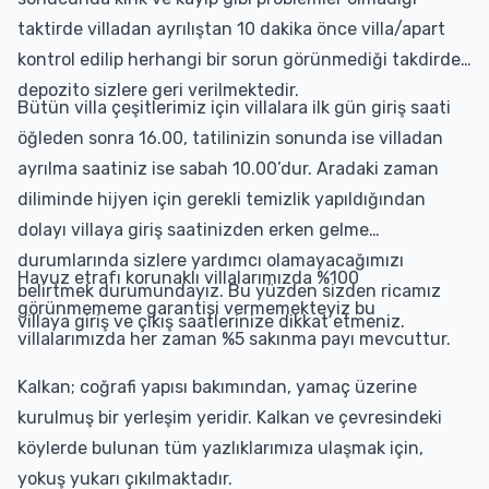
taktirde villadan ayrılıştan 10 dakika önce villa/apart
kontrol edilip herhangi bir sorun görünmediği takdirde
depozito sizlere geri verilmektedir.
Bütün villa çeşitlerimiz için villalara ilk gün giriş saati
öğleden sonra 16.00, tatilinizin sonunda ise villadan
ayrılma saatiniz ise sabah 10.00’dur. Aradaki zaman
diliminde hijyen için gerekli temizlik yapıldığından
dolayı villaya giriş saatinizden erken gelme
durumlarında sizlere yardımcı olamayacağımızı
Havuz etrafı korunaklı villalarımızda %100
belirtmek durumundayız. Bu yüzden sizden ricamız
görünmememe garantisi vermemekteyiz bu
villaya giriş ve çıkış saatlerinize dikkat etmeniz.
villalarımızda her zaman %5 sakınma payı mevcuttur.
Kalkan; coğrafi yapısı bakımından, yamaç üzerine
kurulmuş bir yerleşim yeridir. Kalkan ve çevresindeki
köylerde bulunan tüm yazlıklarımıza ulaşmak için,
yokuş yukarı çıkılmaktadır.