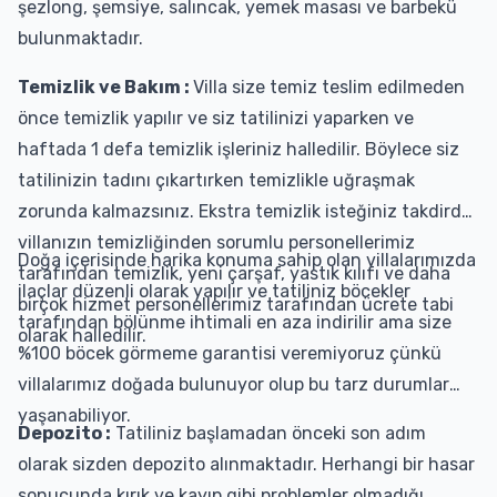
şezlong, şemsiye, salıncak, yemek masası ve barbekü
bulunmaktadır.
Temizlik ve Bakım :
Villa size temiz teslim edilmeden
önce temizlik yapılır ve siz tatilinizi yaparken ve
haftada 1 defa temizlik işleriniz halledilir. Böylece siz
tatilinizin tadını çıkartırken temizlikle uğraşmak
zorunda kalmazsınız. Ekstra temizlik isteğiniz takdirde
villanızın temizliğinden sorumlu personellerimiz
Doğa içerisinde harika konuma sahip olan villalarımızda
tarafından temizlik, yeni çarşaf, yastık kılıfı ve daha
ilaçlar düzenli olarak yapılır ve tatiliniz böcekler
birçok hizmet personellerimiz tarafından ücrete tabi
tarafından bölünme ihtimali en aza indirilir ama size
olarak halledilir.
%100 böcek görmeme garantisi veremiyoruz çünkü
villalarımız doğada bulunuyor olup bu tarz durumlar
yaşanabiliyor.
Depozito :
Tatiliniz başlamadan önceki son adım
olarak sizden depozito alınmaktadır. Herhangi bir hasar
sonucunda kırık ve kayıp gibi problemler olmadığı