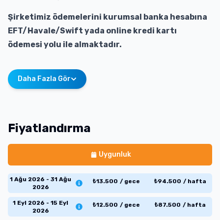
Şirketimiz ödemelerini kurumsal banka hesabına
EFT/Havale/Swift yada online kredi kartı
ödemesi yolu ile almaktadır.
Daha Fazla Gör
Fiyatlandırma
Uygunluk
1 Ağu 2026 - 31 Ağu
₺
13.500
/
gece
₺
94.500
/
hafta
2026
1 Eyl 2026 - 15 Eyl
₺
12.500
/
gece
₺
87.500
/
hafta
2026