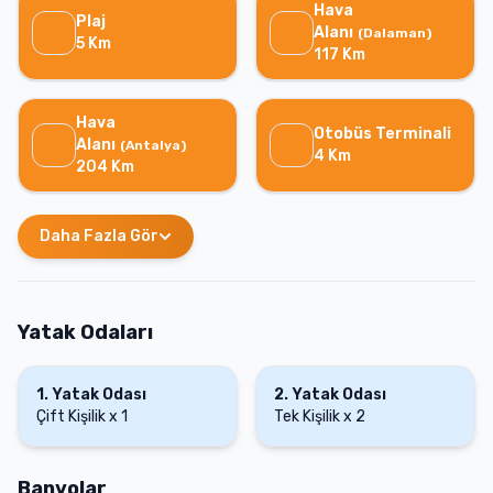
Hava
Plaj
Alanı
(
Dalaman
)
5
Km
117
Km
Hava
Otobüs Terminali
Alanı
(
Antalya
)
4
Km
204
Km
Daha Fazla Gör
Yatak Odaları
1
.
Yatak Odası
2
.
Yatak Odası
Çift Kişilik
x
1
Tek Kişilik
x
2
Banyolar