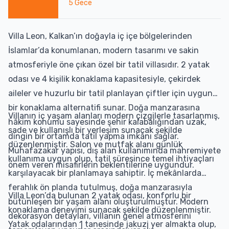
5
Gece
Villa Leon, Kalkan’ın doğayla iç içe bölgelerinden
İslamlar’da konumlanan, modern tasarımı ve sakin
atmosferiyle öne çıkan özel bir tatil villasıdır. 2 yatak
odası ve 4 kişilik konaklama kapasitesiyle, çekirdek
aileler ve huzurlu bir tatil planlayan çiftler için uygun
bir konaklama alternatifi sunar. Doğa manzarasına
Villanın iç yaşam alanları modern çizgilerle tasarlanmış,
hâkim konumu sayesinde şehir kalabalığından uzak,
sade ve kullanışlı bir yerleşim sunacak şekilde
dingin bir ortamda tatil yapma imkânı sağlar.
düzenlenmiştir. Salon ve mutfak alanı günlük
Muhafazakar yapısı, dış alan kullanımında mahremiyete
kullanıma uygun olup, tatil süresince temel ihtiyaçları
önem veren misafirlerin beklentilerine uygundur.
karşılayacak bir planlamaya sahiptir. İç mekânlarda
ferahlık ön planda tutulmuş, doğa manzarasıyla
Villa Leon’da bulunan 2 yatak odası, konforlu bir
bütünleşen bir yaşam alanı oluşturulmuştur. Modern
konaklama deneyimi sunacak şekilde düzenlenmiştir.
dekorasyon detayları, villanın genel atmosferini
Yatak odalarından 1 tanesinde jakuzi yer almakta olup,