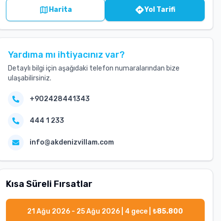
Harita
Yol Tarifi
Yardıma mı ihtiyacınız var?
Detaylı bilgi için aşağıdaki telefon numaralarından bize
ulaşabilirsiniz.
+902428441343
444 1 233
info@akdenizvillam.com
Kısa Süreli Fırsatlar
21 Ağu 2026 - 25 Ağu 2026
|
4
gece |
₺
85.800