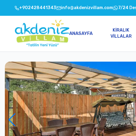
+902428441343
info@akdenizvillam.com
7/24 De
KIRALIK
ANASAYFA
VILLALAR