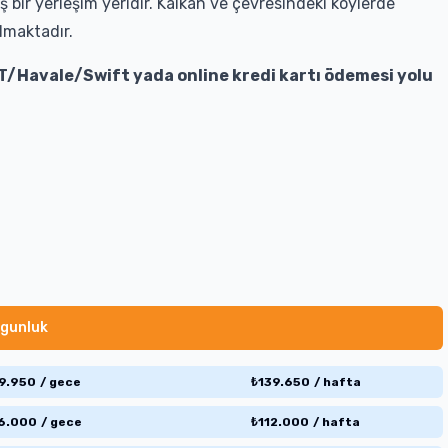
 bir yerleşim yeridir. Kalkan ve çevresindeki köylerde
lmaktadır.
T/Havale/Swift yada online kredi kartı ödemesi yolu
gunluk
9.950
/
gece
₺
139.650
/
hafta
6.000
/
gece
₺
112.000
/
hafta