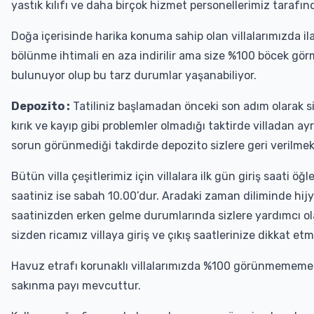
yastık kılıfı ve daha birçok hizmet personellerimiz tarafınd
Doğa içerisinde harika konuma sahip olan villalarımızda ila
bölünme ihtimali en aza indirilir ama size %100 böcek gö
bulunuyor olup bu tarz durumlar yaşanabiliyor.
Depozito :
Tatiliniz başlamadan önceki son adım olarak 
kırık ve kayıp gibi problemler olmadığı taktirde villadan ayr
sorun görünmediği takdirde depozito sizlere geri verilmek
Bütün villa çeşitlerimiz için villalara ilk gün giriş saati ö
saatiniz ise sabah 10.00’dur. Aradaki zaman diliminde hijyen
saatinizden erken gelme durumlarında sizlere yardımcı 
sizden ricamız villaya giriş ve çıkış saatlerinize dikkat et
Havuz etrafı korunaklı villalarımızda %100 görünmememe
sakınma payı mevcuttur.