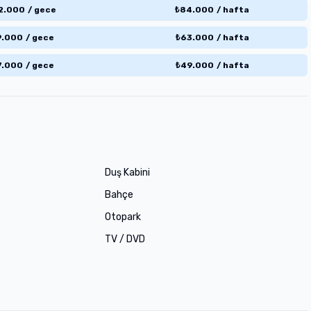
2.000
/
gece
₺
84.000
/
hafta
9.000
/
gece
₺
63.000
/
hafta
7.000
/
gece
₺
49.000
/
hafta
Duş Kabini
Bahçe
Otopark
TV / DVD