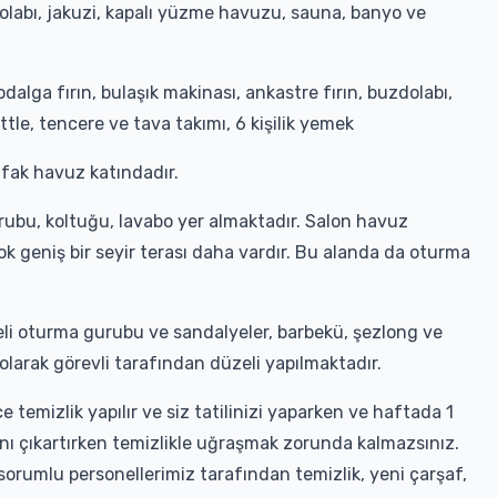
 dolabı, jakuzi, kapalı yüzme havuzu, sauna, banyo ve
lga fırın, bulaşık makinası, ankastre fırın, buzdolabı,
ettle, tencere ve tava takımı, 6 kişilik yemek
tfak havuz katındadır.
rubu, koltuğu, lavabo yer almaktadır. Salon havuz
k geniş bir seyir terası daha vardır. Bu alanda da oturma
i oturma gurubu ve sandalyeler, barbekü, şezlong ve
larak görevli tarafından düzeli yapılmaktadır.
 temizlik yapılır ve siz tatilinizi yaparken ve haftada 1
tadını çıkartırken temizlikle uğraşmak zorunda kalmazsınız.
 sorumlu personellerimiz tarafından temizlik, yeni çarşaf,