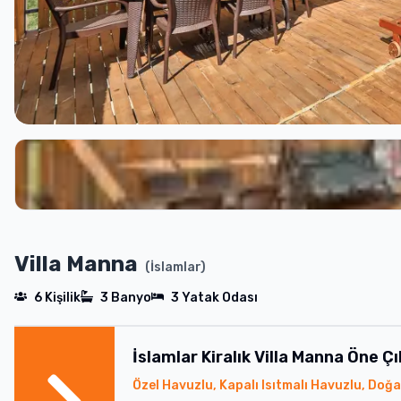
Villa Manna
(
İslamlar
)
6
Kişilik
3
Banyo
3
Yatak Odası
İslamlar
Kiralık
Villa Manna
Öne Çı
Özel Havuzlu, Kapalı Isıtmalı Havuzlu, Doğa 