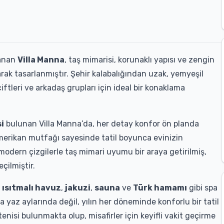
anan
Villa Manna
, taş mimarisi, korunaklı yapısı ve zengin
larak tasarlanmıştır. Şehir kalabalığından uzak, yemyeşil
çiftleri ve arkadaş grupları için ideal bir konaklama
i
bulunan Villa Manna’da, her detay konfor ön planda
merikan mutfağı sayesinde tatil boyunca evinizin
 modern çizgilerle taş mimari uyumu bir araya getirilmiş,
çilmiştir.
 ısıtmalı havuz
,
jakuzi
,
sauna
ve
Türk hamamı
gibi spa
a yaz aylarında değil, yılın her döneminde konforlu bir tatil
nisi bulunmakta olup, misafirler için keyifli vakit geçirme