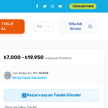
TÜRSAB
11858
TEKLIF
Villa Adı
Kur
AL
Giriniz
₺
7.000
-
₺
19.950
/başlayan fiyatlarla
İzin Belge No:
07-10308
En İyi Fiyat Garantisi
Rezervasyon Talebi Gönder
Giriş ve Çıkış Tarihi