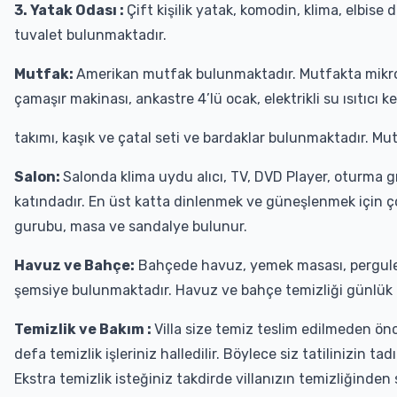
3. Yatak Odası :
Çift kişilik yatak, komodin, klima, elbise
tuvalet bulunmaktadır.
Mutfak:
Amerikan mutfak bulunmaktadır. Mutfakta mikroda
çamaşır makinası, ankastre 4’lü ocak, elektrikli su ısıtıcı k
takımı, kaşık ve çatal seti ve bardaklar bulunmaktadır. Mu
Salon:
Salonda klima uydu alıcı, TV, DVD Player, oturma g
katındadır. En üst katta dinlenmek ve güneşlenmek için ço
gurubu, masa ve sandalye bulunur.
Havuz ve Bahçe:
Bahçede havuz, yemek masası, pergulel
şemsiye bulunmaktadır. Havuz ve bahçe temizliği günlük o
Temizlik ve Bakım :
Villa size temiz teslim edilmeden önce
defa temizlik işleriniz halledilir. Böylece siz tatilinizin 
Ekstra temizlik isteğiniz takdirde villanızın temizliğinden