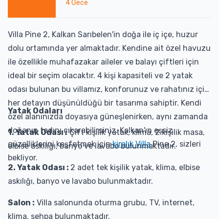
4
Gece
Villa Pine 2, Kalkan Sarıbelen'in doğa ile iç içe, huzur
dolu ortamında yer almaktadır. Kendine ait özel havuzu
ile özellikle muhafazakar aileler ve balayı çiftleri için
ideal bir seçim olacaktır. 4 kişi kapasiteli ve 2 yatak
odası bulunan bu villamız, konforunuz ve rahatınız için
her detayın düşünüldüğü bir tasarıma sahiptir. Kendi
Yatak Odaları
özel alanınızda doyasıya güneşlenirken, aynı zamanda
doğanın tadını çıkarabilirsiniz. Kalkan'ın eşsiz
1. Yatak Odası :
Çift kişilik yatak, klima, 2 kişilik masa,
güzelliklerini keşfetmek için
kiralık Villa
Pine 2, sizleri
elbise askılığı, banyo ve lavabo bulunmaktadır.
bekliyor.
2. Yatak Odası :
2 adet tek kişilik yatak, klima, elbise
askılığı, banyo ve lavabo bulunmaktadır.
Salon :
Villa salonunda oturma grubu, TV, internet,
klima, sehpa bulunmaktadır.