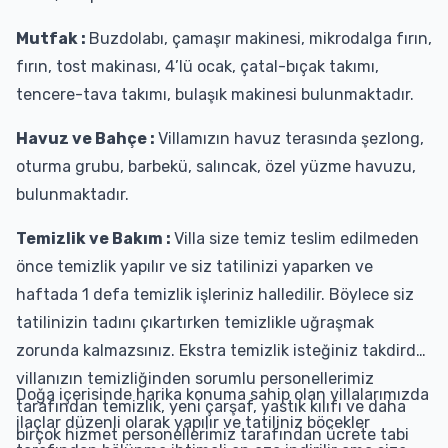
Mutfak :
Buzdolabı, çamaşır makinesi, mikrodalga fırın,
fırın, tost makinası, 4’lü ocak, çatal-bıçak takımı,
tencere-tava takımı, bulaşık makinesi bulunmaktadır.
Havuz ve Bahçe :
Villamızın havuz terasında şezlong,
oturma grubu, barbekü, salıncak, özel yüzme havuzu,
bulunmaktadır.
Temizlik ve Bakım :
Villa size temiz teslim edilmeden
önce temizlik yapılır ve siz tatilinizi yaparken ve
haftada 1 defa temizlik işleriniz halledilir. Böylece siz
tatilinizin tadını çıkartırken temizlikle uğraşmak
zorunda kalmazsınız. Ekstra temizlik isteğiniz takdirde
villanızın temizliğinden sorumlu personellerimiz
Doğa içerisinde harika konuma sahip olan villalarımızda
tarafından temizlik, yeni çarşaf, yastık kılıfı ve daha
ilaçlar düzenli olarak yapılır ve tatiliniz böcekler
birçok hizmet personellerimiz tarafından ücrete tabi