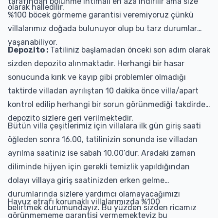
tarafından bölünme ihtimali en aza indirilir ama size
olarak halledilir.
%100 böcek görmeme garantisi veremiyoruz çünkü
villalarımız doğada bulunuyor olup bu tarz durumlar
yaşanabiliyor.
Depozito :
Tatiliniz başlamadan önceki son adım olarak
sizden depozito alınmaktadır. Herhangi bir hasar
sonucunda kırık ve kayıp gibi problemler olmadığı
taktirde villadan ayrılıştan 10 dakika önce villa/apart
kontrol edilip herhangi bir sorun görünmediği takdirde
depozito sizlere geri verilmektedir.
Bütün villa çeşitlerimiz için villalara ilk gün giriş saati
öğleden sonra 16.00, tatilinizin sonunda ise villadan
ayrılma saatiniz ise sabah 10.00’dur. Aradaki zaman
diliminde hijyen için gerekli temizlik yapıldığından
dolayı villaya giriş saatinizden erken gelme
durumlarında sizlere yardımcı olamayacağımızı
Havuz etrafı korunaklı villalarımızda %100
belirtmek durumundayız. Bu yüzden sizden ricamız
görünmememe garantisi vermemekteyiz bu