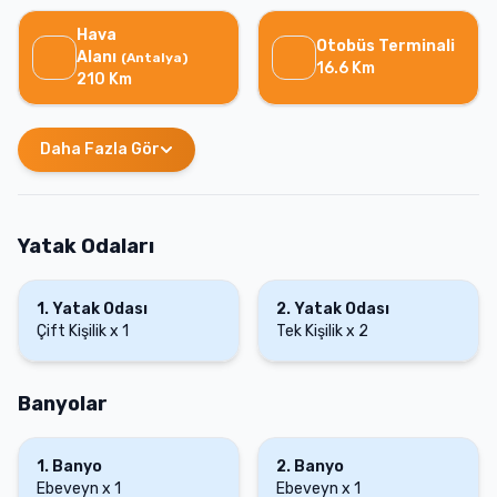
Hava
Otobüs Terminali
Alanı
(
Antalya
)
16.6
Km
210
Km
Daha Fazla Gör
Yatak Odaları
1
.
Yatak Odası
2
.
Yatak Odası
Çift Kişilik
x
1
Tek Kişilik
x
2
Banyolar
1
.
Banyo
2
.
Banyo
Ebeveyn
x
1
Ebeveyn
x
1