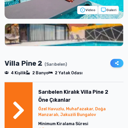
Video
Galeri
Villa Pine 2
(
Sarıbelen
)
4
Kişilik
2
Banyo
2
Yatak Odası
Sarıbelen
Kiralık
Villa Pine 2
Öne Çıkanlar
Özel Havuzlu, Muhafazakar, Doğa
Manzaralı, Jakuzili Bungalov
Minimum Kiralama Süresi