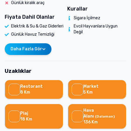
Günlük kiralık araç
Kurallar
Fiyata Dahil Olanlar
Sigara İçilmez
Elektrik & Su & Gaz Giderleri
Evcil Hayvanlara Uygun
Değil
Günlük Havuz Temizliği
Daha Fazla Gör
Uzaklıklar
Restorant
Market
8
Km
5
Km
Hava
Plaj
Alanı
(
Dalaman
)
18
Km
136
Km