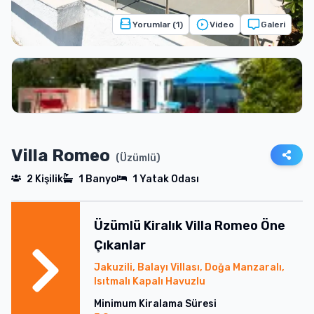
Yorumlar (
1
)
Video
Galeri
Villa Romeo
(
Üzümlü
)
2
Kişilik
1
Banyo
1
Yatak Odası
Üzümlü
Kiralık
Villa Romeo
Öne
Çıkanlar
Jakuzili, Balayı Villası, Doğa Manzaralı,
Isıtmalı Kapalı Havuzlu
Minimum Kiralama Süresi