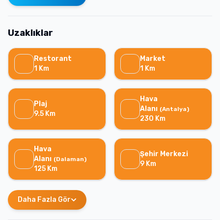
Uzaklıklar
Restorant
Market
1
Km
1
Km
Hava
Plaj
Alanı
(
Antalya
)
9.5
Km
230
Km
Hava
Şehir Merkezi
Alanı
(
Dalaman
)
9
Km
125
Km
Daha Fazla Gör