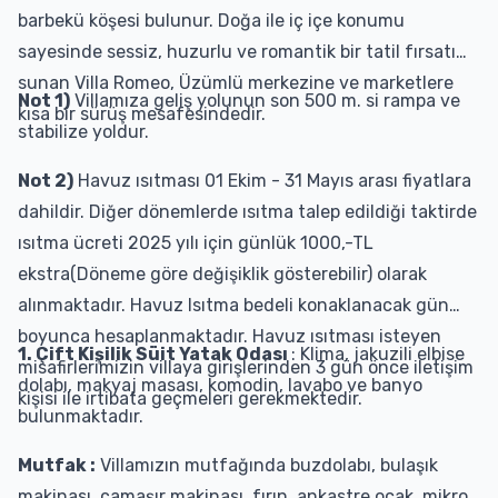
barbekü köşesi bulunur. Doğa ile iç içe konumu
sayesinde sessiz, huzurlu ve romantik bir tatil fırsatı
sunan Villa Romeo, Üzümlü merkezine ve marketlere
Not 1)
Villamıza geliş yolunun son 500 m. si rampa ve
kısa bir sürüş mesafesindedir.
stabilize yoldur.
Not 2)
Havuz ısıtması 01 Ekim - 31 Mayıs arası fiyatlara
dahildir. Diğer dönemlerde ısıtma talep edildiği taktirde
ısıtma ücreti 2025 yılı için günlük 1000,-TL
ekstra(Döneme göre değişiklik gösterebilir) olarak
alınmaktadır. Havuz Isıtma bedeli konaklanacak gün
boyunca hesaplanmaktadır. Havuz ısıtması isteyen
1. Çift Kişilik Süit Yatak Odası
: Klima, jakuzili elbise
misafirlerimizin villaya girişlerinden 3 gün önce iletişim
dolabı, makyaj masası, komodin, lavabo ve banyo
kişisi ile irtibata geçmeleri gerekmektedir.
bulunmaktadır.
Mutfak :
Villamızın mutfağında buzdolabı, bulaşık
makinası, çamaşır makinası, fırın, ankastre ocak, mikro