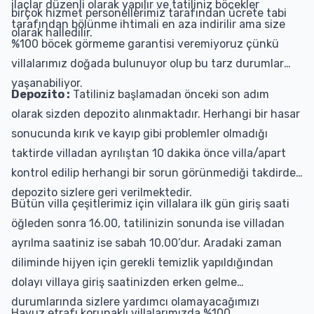
ilaçlar düzenli olarak yapılır ve tatiliniz böcekler
birçok hizmet personellerimiz tarafından ücrete tabi
tarafından bölünme ihtimali en aza indirilir ama size
olarak halledilir.
%100 böcek görmeme garantisi veremiyoruz çünkü
villalarımız doğada bulunuyor olup bu tarz durumlar
yaşanabiliyor.
Depozito :
Tatiliniz başlamadan önceki son adım
olarak sizden depozito alınmaktadır. Herhangi bir hasar
sonucunda kırık ve kayıp gibi problemler olmadığı
taktirde villadan ayrılıştan 10 dakika önce villa/apart
kontrol edilip herhangi bir sorun görünmediği takdirde
depozito sizlere geri verilmektedir.
Bütün villa çeşitlerimiz için villalara ilk gün giriş saati
öğleden sonra 16.00, tatilinizin sonunda ise villadan
ayrılma saatiniz ise sabah 10.00’dur. Aradaki zaman
diliminde hijyen için gerekli temizlik yapıldığından
dolayı villaya giriş saatinizden erken gelme
durumlarında sizlere yardımcı olamayacağımızı
Havuz etrafı korunaklı villalarımızda %100