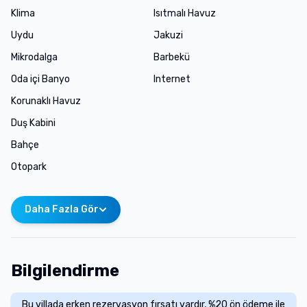
Klima
Isıtmalı Havuz
Uydu
Jakuzi
Mikrodalga
Barbekü
Oda içi Banyo
Internet
Korunaklı Havuz
Duş Kabini
Bahçe
Otopark
Daha Fazla Gör
Bilgilendirme
Bu villada erken rezervasyon fırsatı vardır, %20 ön ödeme ile