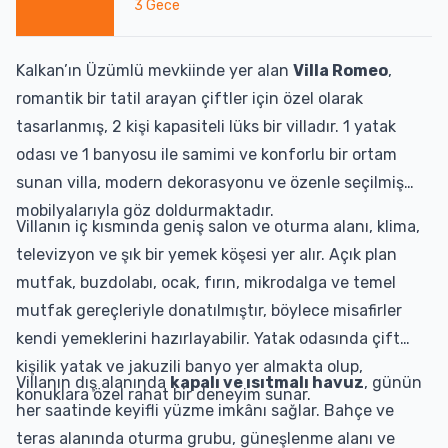
3
Gece
Kalkan’ın Üzümlü mevkiinde yer alan
Villa Romeo
,
romantik bir tatil arayan çiftler için özel olarak
tasarlanmış, 2 kişi kapasiteli lüks bir villadır. 1 yatak
odası ve 1 banyosu ile samimi ve konforlu bir ortam
sunan villa, modern dekorasyonu ve özenle seçilmiş
mobilyalarıyla göz doldurmaktadır.
Villanın iç kısmında geniş salon ve oturma alanı, klima,
televizyon ve şık bir yemek köşesi yer alır. Açık plan
mutfak, buzdolabı, ocak, fırın, mikrodalga ve temel
mutfak gereçleriyle donatılmıştır, böylece misafirler
kendi yemeklerini hazırlayabilir. Yatak odasında çift
kişilik yatak ve jakuzili banyo yer almakta olup,
Villanın dış alanında
kapalı ve ısıtmalı havuz
, günün
konuklara özel rahat bir deneyim sunar.
her saatinde keyifli yüzme imkânı sağlar. Bahçe ve
teras alanında oturma grubu, güneşlenme alanı ve