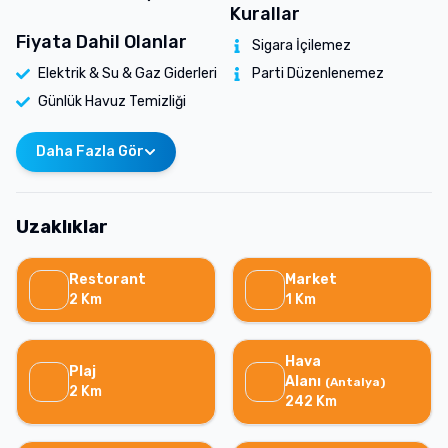
Kurallar
Fiyata Dahil Olanlar
Sigara İçilemez
Elektrik & Su & Gaz Giderleri
Parti Düzenlenemez
Günlük Havuz Temizliği
Daha Fazla Gör
Uzaklıklar
Restorant
Market
2
Km
1
Km
Hava
Plaj
Alanı
(
Antalya
)
2
Km
242
Km