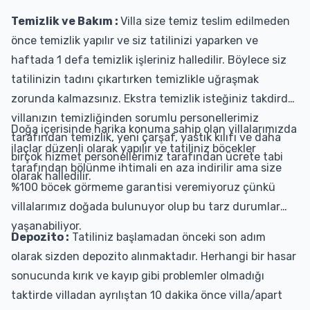
Temizlik ve Bakım :
Villa size temiz teslim edilmeden
önce temizlik yapılır ve siz tatilinizi yaparken ve
haftada 1 defa temizlik işleriniz halledilir. Böylece siz
tatilinizin tadını çıkartırken temizlikle uğraşmak
zorunda kalmazsınız. Ekstra temizlik isteğiniz takdirde
villanızın temizliğinden sorumlu personellerimiz
Doğa içerisinde harika konuma sahip olan villalarımızda
tarafından temizlik, yeni çarşaf, yastık kılıfı ve daha
ilaçlar düzenli olarak yapılır ve tatiliniz böcekler
birçok hizmet personellerimiz tarafından ücrete tabi
tarafından bölünme ihtimali en aza indirilir ama size
olarak halledilir.
%100 böcek görmeme garantisi veremiyoruz çünkü
villalarımız doğada bulunuyor olup bu tarz durumlar
yaşanabiliyor.
Depozito :
Tatiliniz başlamadan önceki son adım
olarak sizden depozito alınmaktadır. Herhangi bir hasar
sonucunda kırık ve kayıp gibi problemler olmadığı
taktirde villadan ayrılıştan 10 dakika önce villa/apart