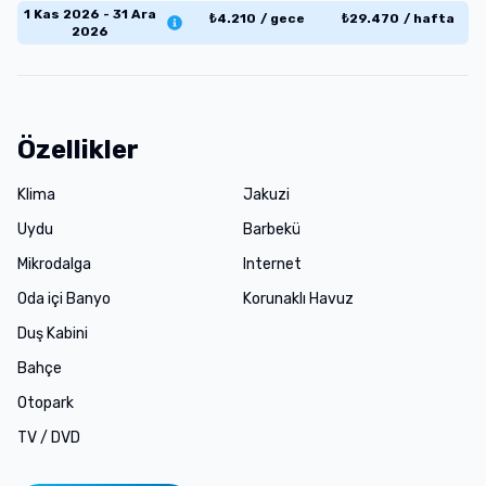
1 Kas 2026 - 31 Ara
₺
4.210
/
gece
₺
29.470
/
hafta
2026
Özellikler
Klima
Jakuzi
Uydu
Barbekü
Mikrodalga
Internet
Oda içi Banyo
Korunaklı Havuz
Duş Kabini
Bahçe
Otopark
TV / DVD