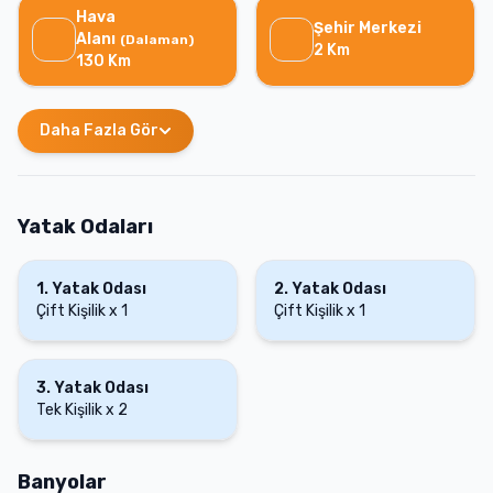
Hava
Şehir Merkezi
Alanı
(
Dalaman
)
2
Km
130
Km
Daha Fazla Gör
Yatak Odaları
1
.
Yatak Odası
2
.
Yatak Odası
Çift Kişilik
x
1
Çift Kişilik
x
1
3
.
Yatak Odası
Tek Kişilik
x
2
Banyolar