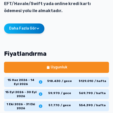
EFT/Havale/Swift yada online kredi kartı
ödemesi yolu ile almaktadır.
Daha Fazla Gör
Fiyatlandırma
Uygunluk
15 Haz 2026 - 14
₺
18.430
/
gece
₺
129.010
/
hafta
Eyl 2026
15 Eyl 2026 - 30 Eyl
₺
9.970
/
gece
₺
69.790
/
hafta
2026
1 Eki 2026 - 31 Eki
₺
7.770
/
gece
₺
54.390
/
hafta
2026