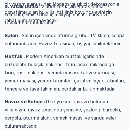
bir yaşam alanı sunar. Modern ve şık bir dekorasyonla
3. Yatak Odası
: 2 adet tek kişilik yatak, klima,
donatılmış olan bu villa, tatiliniz boyunca evinizin
komodin, elbise dolabı, makyaj masası, banyo ve
rahatlığını aratmayacak.
tuvalet bulunmaktadır.
Salon
: Salon içerisinde oturma grubu, TV, klima, sehpa
bulunmaktadır. Havuz terasına çıkış yapılabilmektedir.
Mutfak
: Modern Amerikan mutfak içerisinde
buzdolabı, bulaşık makinası, fırın, ocak, mikrodalga
fırın, tost makinası, yemek masası, kahve makinası,
yemek masası, yemek takımları, çatal ve bıçak takımları,
tencere ve tava takımları, bardaklar bulunmaktadır.
Havuz ve Bahçe :
Özel yüzme havuzu bulunan
villamızın havuz terasında şemsiye, şezlong, barbekü,
pergola, oturma alanı, yemek masası ve sandalyeler
bulunmaktadır.