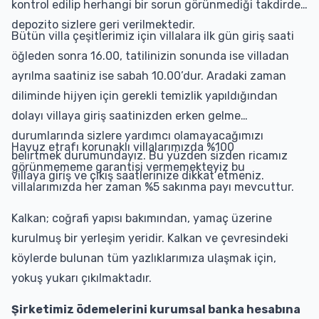
kontrol edilip herhangi bir sorun görünmediği takdirde
depozito sizlere geri verilmektedir.
Bütün villa çeşitlerimiz için villalara ilk gün giriş saati
öğleden sonra 16.00, tatilinizin sonunda ise villadan
ayrılma saatiniz ise sabah 10.00’dur. Aradaki zaman
diliminde hijyen için gerekli temizlik yapıldığından
dolayı villaya giriş saatinizden erken gelme
durumlarında sizlere yardımcı olamayacağımızı
Havuz etrafı korunaklı villalarımızda %100
belirtmek durumundayız. Bu yüzden sizden ricamız
görünmememe garantisi vermemekteyiz bu
villaya giriş ve çıkış saatlerinize dikkat etmeniz.
villalarımızda her zaman %5 sakınma payı mevcuttur.
Kalkan; coğrafi yapısı bakımından, yamaç üzerine
kurulmuş bir yerleşim yeridir. Kalkan ve çevresindeki
köylerde bulunan tüm yazlıklarımıza ulaşmak için,
yokuş yukarı çıkılmaktadır.
Şirketimiz ödemelerini kurumsal banka hesabına