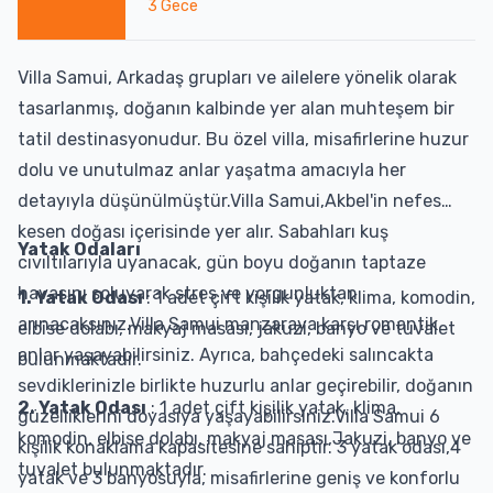
3
Gece
Villa Samui, Arkadaş grupları ve ailelere yönelik olarak
tasarlanmış, doğanın kalbinde yer alan muhteşem bir
tatil destinasyonudur. Bu özel villa, misafirlerine huzur
dolu ve unutulmaz anlar yaşatma amacıyla her
detayıyla düşünülmüştür.Villa Samui,Akbel'in nefes
kesen doğası içerisinde yer alır. Sabahları kuş
Yatak Odaları
cıvıltılarıyla uyanacak, gün boyu doğanın taptaze
havasını soluyarak stres ve yorgunluktan
1. Yatak Odası
: 1 adet çift kişilik yatak, klima, komodin,
arınacaksınız.Villa Samui manzaraya karşı romantik
elbise dolabı, makyaj masası, jakuzi, banyo ve tuvalet
anlar yaşayabilirsiniz. Ayrıca, bahçedeki salıncakta
bulunmaktadır.
sevdiklerinizle birlikte huzurlu anlar geçirebilir, doğanın
2. Yatak Odası
: 1 adet çift kişilik yatak, klima,
güzelliklerini doyasıya yaşayabilirsiniz.Villa Samui 6
komodin, elbise dolabı, makyaj masası,Jakuzi, banyo ve
kişilik konaklama kapasitesine sahiptir. 3 yatak odası,4
tuvalet bulunmaktadır.
yatak ve 3 banyosuyla, misafirlerine geniş ve konforlu