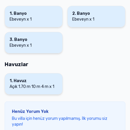
1
.
Banyo
2
.
Banyo
Ebeveyn
x
1
Ebeveyn
x
1
3
.
Banyo
Ebeveyn
x
1
Havuzlar
1
.
Havuz
Açık
1.70 m
10 m
4 m
x
1
Henüz Yorum Yok
Bu villa için henüz yorum yapılmamış. İlk yorumu siz
yapın!