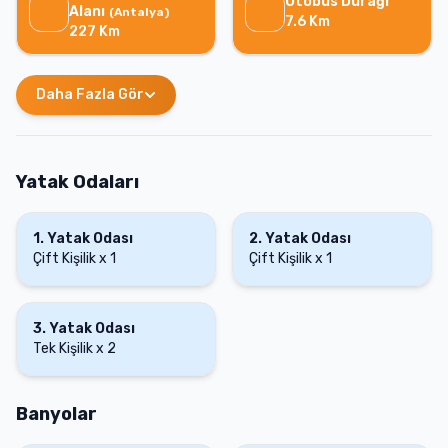
Otobüs Durağı
Alanı
(
Antalya
)
7.6
Km
227
Km
Daha Fazla Gör
Yatak Odaları
1
.
Yatak Odası
2
.
Yatak Odası
Çift Kişilik
x
1
Çift Kişilik
x
1
3
.
Yatak Odası
Tek Kişilik
x
2
Banyolar