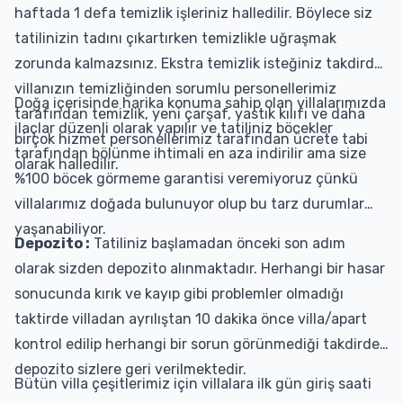
haftada 1 defa temizlik işleriniz halledilir. Böylece siz
tatilinizin tadını çıkartırken temizlikle uğraşmak
zorunda kalmazsınız. Ekstra temizlik isteğiniz takdirde
villanızın temizliğinden sorumlu personellerimiz
Doğa içerisinde harika konuma sahip olan villalarımızda
tarafından temizlik, yeni çarşaf, yastık kılıfı ve daha
ilaçlar düzenli olarak yapılır ve tatiliniz böcekler
birçok hizmet personellerimiz tarafından ücrete tabi
tarafından bölünme ihtimali en aza indirilir ama size
olarak halledilir.
%100 böcek görmeme garantisi veremiyoruz çünkü
villalarımız doğada bulunuyor olup bu tarz durumlar
yaşanabiliyor.
Depozito :
Tatiliniz başlamadan önceki son adım
olarak sizden depozito alınmaktadır. Herhangi bir hasar
sonucunda kırık ve kayıp gibi problemler olmadığı
taktirde villadan ayrılıştan 10 dakika önce villa/apart
kontrol edilip herhangi bir sorun görünmediği takdirde
depozito sizlere geri verilmektedir.
Bütün villa çeşitlerimiz için villalara ilk gün giriş saati