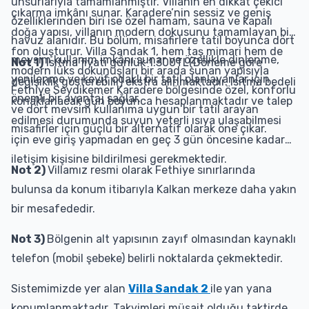
unsurlarıyla tamamlanmıştır. Villanın en dikkat çekici
çıkarma imkânı sunar. Karadere’nin sessiz ve geniş
özelliklerinden biri ise özel hamam, sauna ve kapalı
doğa yapısı, villanın modern dokusunu tamamlayan bir
havuz alanıdır. Bu bölüm, misafirlere tatil boyunca dört
fon oluşturur. Villa Sandak 1, hem taş mimari hem de
mevsim kullanım imkânı sunar ve özellikle dinlenme,
Not 1)
Isıtma fiyatı günlük 1.300TL(Döneme göre
modern lüks dokunuşları bir arada sunan yapısıyla
yenilenme ve keyif odaklı bir tatil planlayanlar için
değişiklik gösterebilir) ekstra alınmaktadır. Isıtma bedeli
Fethiye Seydikemer Karadere bölgesinde özel, konforlu
önemli bir avantaj sağlar.
konaklanacak gün boyunca hesaplanmaktadır ve talep
ve dört mevsim kullanıma uygun bir tatil arayan
edilmesi durumunda suyun yeterli ısıya ulaşabilmesi
misafirler için güçlü bir alternatif olarak öne çıkar.
için eve giriş yapmadan en geç 3 gün öncesine kadar
iletişim kişisine bildirilmesi gerekmektedir.
Not 2)
Villamız resmi olarak Fethiye sınırlarında
bulunsa da konum itibarıyla Kalkan merkeze daha yakın
bir mesafededir.
Not 3)
Bölgenin alt yapısının zayıf olmasından kaynaklı
telefon (mobil şebeke) belirli noktalarda çekmektedir.
Sistemimizde yer alan
Villa Sandak 2
ile
yan yana
konumlanmaktadır. Takvimleri müsait olduğu taktirde