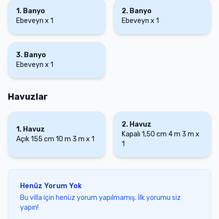
1
.
Banyo
2
.
Banyo
Ebeveyn
x
1
Ebeveyn
x
1
3
.
Banyo
Ebeveyn
x
1
Havuzlar
2
.
Havuz
1
.
Havuz
Kapalı
1,50 cm
4 m
3 m
x
Açık
155 cm
10 m
3 m
x
1
1
Henüz Yorum Yok
Bu villa için henüz yorum yapılmamış. İlk yorumu siz
yapın!