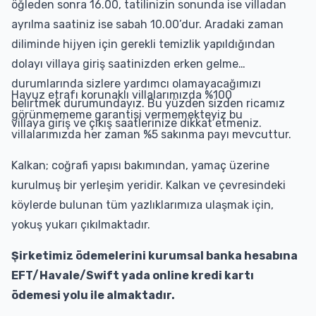
öğleden sonra 16.00, tatilinizin sonunda ise villadan
ayrılma saatiniz ise sabah 10.00’dur. Aradaki zaman
diliminde hijyen için gerekli temizlik yapıldığından
dolayı villaya giriş saatinizden erken gelme
durumlarında sizlere yardımcı olamayacağımızı
Havuz etrafı korunaklı villalarımızda %100
belirtmek durumundayız. Bu yüzden sizden ricamız
görünmememe garantisi vermemekteyiz bu
villaya giriş ve çıkış saatlerinize dikkat etmeniz.
villalarımızda her zaman %5 sakınma payı mevcuttur.
Kalkan; coğrafi yapısı bakımından, yamaç üzerine
kurulmuş bir yerleşim yeridir. Kalkan ve çevresindeki
köylerde bulunan tüm yazlıklarımıza ulaşmak için,
yokuş yukarı çıkılmaktadır.
Şirketimiz ödemelerini kurumsal banka hesabına
EFT/Havale/Swift yada online kredi kartı
ödemesi yolu ile almaktadır.