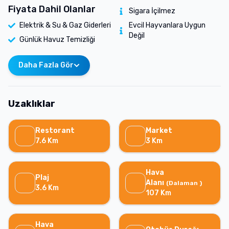
Fiyata Dahil Olanlar
Sigara İçilmez
Elektrik & Su & Gaz Giderleri
Evcil Hayvanlara Uygun
Değil
Günlük Havuz Temizliği
Daha Fazla Gör
Uzaklıklar
Restorant
Market
7.6
Km
3
Km
Hava
Plaj
Alanı
(
Dalaman
)
3.6
Km
107
Km
Hava