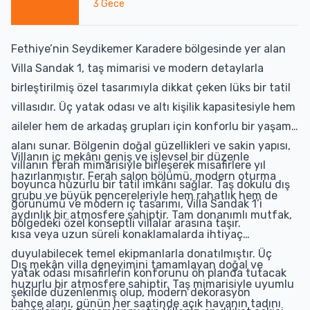
3
Gece
Fethiye’nin Seydikemer Karadere bölgesinde yer alan
Villa Sandak 1, taş mimarisi ve modern detaylarla
birleştirilmiş özel tasarımıyla dikkat çeken lüks bir tatil
villasıdır. Üç yatak odası ve altı kişilik kapasitesiyle hem
aileler hem de arkadaş grupları için konforlu bir yaşam
alanı sunar. Bölgenin doğal güzellikleri ve sakin yapısı,
Villanın iç mekânı geniş ve işlevsel bir düzenle
villanın ferah mimarisiyle birleşerek misafirlere yıl
hazırlanmıştır. Ferah salon bölümü, modern oturma
boyunca huzurlu bir tatil imkânı sağlar. Taş dokulu dış
grubu ve büyük pencereleriyle hem rahatlık hem de
görünümü ve modern iç tasarımı, Villa Sandak 1’i
aydınlık bir atmosfere sahiptir. Tam donanımlı mutfak,
bölgedeki özel konseptli villalar arasına taşır.
kısa veya uzun süreli konaklamalarda ihtiyaç
duyulabilecek temel ekipmanlarla donatılmıştır. Üç
Dış mekân villa deneyimini tamamlayan doğal ve
yatak odası misafirlerin konforunu ön planda tutacak
huzurlu bir atmosfere sahiptir. Taş mimarisiyle uyumlu
şekilde düzenlenmiş olup, modern dekorasyon
bahçe alanı, günün her saatinde açık havanın tadını