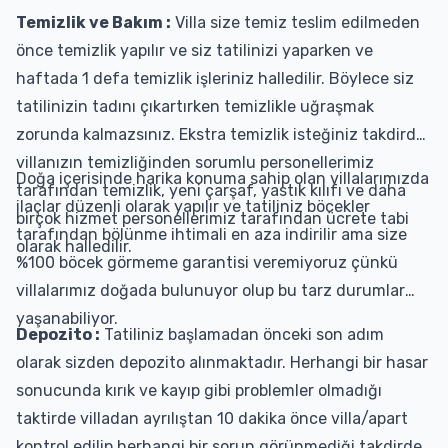
Temizlik ve Bakım :
Villa size temiz teslim edilmeden
önce temizlik yapılır ve siz tatilinizi yaparken ve
haftada 1 defa temizlik işleriniz halledilir. Böylece siz
tatilinizin tadını çıkartırken temizlikle uğraşmak
zorunda kalmazsınız. Ekstra temizlik isteğiniz takdirde
villanızın temizliğinden sorumlu personellerimiz
Doğa içerisinde harika konuma sahip olan villalarımızda
tarafından temizlik, yeni çarşaf, yastık kılıfı ve daha
ilaçlar düzenli olarak yapılır ve tatiliniz böcekler
birçok hizmet personellerimiz tarafından ücrete tabi
tarafından bölünme ihtimali en aza indirilir ama size
olarak halledilir.
%100 böcek görmeme garantisi veremiyoruz çünkü
villalarımız doğada bulunuyor olup bu tarz durumlar
yaşanabiliyor.
Depozito :
Tatiliniz başlamadan önceki son adım
olarak sizden depozito alınmaktadır. Herhangi bir hasar
sonucunda kırık ve kayıp gibi problemler olmadığı
taktirde villadan ayrılıştan 10 dakika önce villa/apart
kontrol edilip herhangi bir sorun görünmediği takdirde