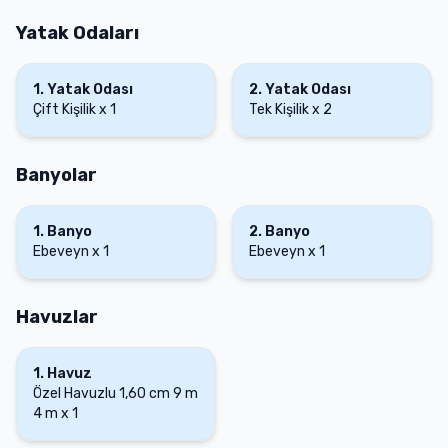
Yatak Odaları
1
.
Yatak Odası
2
.
Yatak Odası
Çift Kişilik
x
1
Tek Kişilik
x
2
Banyolar
1
.
Banyo
2
.
Banyo
Ebeveyn
x
1
Ebeveyn
x
1
Havuzlar
1
.
Havuz
Özel Havuzlu
1,60 cm
9 m
4 m
x
1