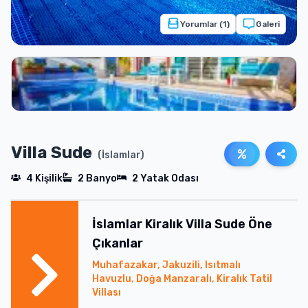
Yorumlar (
1
)
Galeri
Villa Sude
(
İslamlar
)
4
Kişilik
2
Banyo
2
Yatak Odası
İslamlar
Kiralık
Villa Sude
Öne
Çıkanlar
Muhafazakar, Jakuzili, Isıtmalı
Havuzlu, Doğa Manzaralı, Kiralık Tatil
Villası