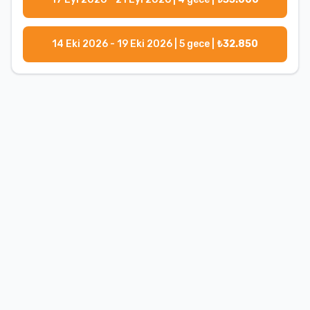
14 Eki 2026 - 19 Eki 2026
|
5
gece |
₺
32.850