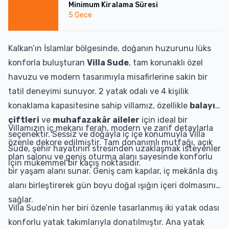
Minimum Kiralama Süresi
5
Gece
Kalkan’ın İslamlar bölgesinde, doğanın huzurunu lüks
konforla buluşturan
Villa Sude
, tam korunaklı özel
havuzu ve modern tasarımıyla misafirlerine sakin bir
tatil deneyimi sunuyor. 2 yatak odalı ve 4 kişilik
konaklama kapasitesine sahip villamız, özellikle
balayı
çiftleri
ve
muhafazakâr aileler
için ideal bir
Villamızın iç mekanı ferah, modern ve zarif detaylarla
seçenektir. Sessiz ve doğayla iç içe konumuyla Villa
özenle dekore edilmiştir. Tam donanımlı mutfağı, açık
Sude, şehir hayatının stresinden uzaklaşmak isteyenler
plan salonu ve geniş oturma alanı sayesinde konforlu
için mükemmel bir kaçış noktasıdır.
bir yaşam alanı sunar. Geniş cam kapılar, iç mekânla dış
alanı birleştirerek gün boyu doğal ışığın içeri dolmasını
sağlar.
Villa Sude’nin her biri özenle tasarlanmış iki yatak odası
konforlu yatak takımlarıyla donatılmıştır. Ana yatak