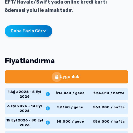
EFT/Havale/Swift yada online kredi kartı
ödemesi yolu ile almaktadır.
Daha Fazla Gör
Fiyatlandırma
Uygunluk
1 Ağu 2026 - 5 Eyl
₺
13.430
/
gece
₺
94.010
/
hafta
2026
6 Eyl 2026 - 14 Eyl
₺
9.140
/
gece
₺
63.980
/
hafta
2026
15 Eyl 2026 - 30 Eyl
₺
8.000
/
gece
₺
56.000
/
hafta
2026