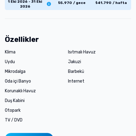
1 Eki 2026 - 31 Eki
₺
5.970
/
gece
₺
41.790
/
hafta
2026
Özellikler
Klima
Isıtmalı Havuz
Uydu
Jakuzi
Mikrodalga
Barbekü
Oda içi Banyo
Internet
Korunaklı Havuz
Duş Kabini
Otopark
TV / DVD