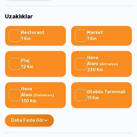
Uzaklıklar
Restorant
Market
1
Km
1
Km
Hava
Plaj
Alanı
(
Antalya
)
12
Km
230
Km
Hava
Otobüs Terminali
Alanı
(
Dalaman
)
11
Km
130
Km
Daha Fazla Gör