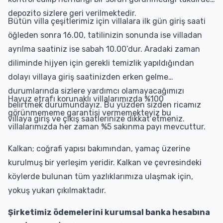
depozito sizlere geri verilmektedir.
Bütün villa çeşitlerimiz için villalara ilk gün giriş saati
öğleden sonra 16.00, tatilinizin sonunda ise villadan
ayrılma saatiniz ise sabah 10.00’dur. Aradaki zaman
diliminde hijyen için gerekli temizlik yapıldığından
dolayı villaya giriş saatinizden erken gelme
durumlarında sizlere yardımcı olamayacağımızı
Havuz etrafı korunaklı villalarımızda %100
belirtmek durumundayız. Bu yüzden sizden ricamız
görünmememe garantisi vermemekteyiz bu
villaya giriş ve çıkış saatlerinize dikkat etmeniz.
villalarımızda her zaman %5 sakınma payı mevcuttur.
Kalkan; coğrafi yapısı bakımından, yamaç üzerine
kurulmuş bir yerleşim yeridir. Kalkan ve çevresindeki
köylerde bulunan tüm yazlıklarımıza ulaşmak için,
yokuş yukarı çıkılmaktadır.
Şirketimiz ödemelerini kurumsal banka hesabına