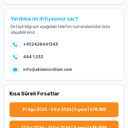
Yardıma mı ihtiyacınız var?
Detaylı bilgi için aşağıdaki telefon numaralarından bize
ulaşabilirsiniz.
+902428441343
444 1 233
info@akdenizvillam.com
Kısa Süreli Fırsatlar
31 Ağu 2026 - 5 Eyl 2026
|
5
gece |
₺
70.150
17 Eyl 2026 - 21 Eyl 2026
|
4
gece |
₺
35.000