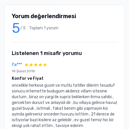
Yorum değerlendirmesi
5
/ 5
Toplam
1
yorum
Listelenen
1
misafir yorumu
fa***
18 Şubat 2018
Konfor ve Fiyat
oncelikle herkese guzel ve mutlu tatiller dilerim tesaduf
sonucu internette budugum akdeniz villam sitesine
dustum , biraz on yargi ile supriz beklerken firma sahibi ,
gercekten durust ve anlayisli dir , bu villaya gelince havuz
guzel buyuk , isitmali , fakat benim gibi yapmayin kis
ayinda gelirseniz onceden huvuzu isittirin , 21 derece de
isitiyorlar bazi kisilere az gelebilir , ev guzel temiz hic bir
eksigi yok rahat ettim , tavsiye ederim