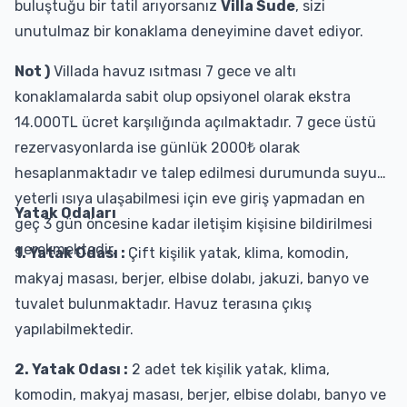
buluştuğu bir tatil arıyorsanız
Villa Sude
, sizi
unutulmaz bir konaklama deneyimine davet ediyor.
Not )
Villada havuz ısıtması 7 gece ve altı
konaklamalarda sabit olup opsiyonel olarak ekstra
14.000TL ücret karşılığında açılmaktadır. 7 gece üstü
rezervasyonlarda ise günlük 2000₺ olarak
hesaplanmaktadır ve talep edilmesi durumunda suyun
yeterli ısıya ulaşabilmesi için eve giriş yapmadan en
Yatak Odaları
geç 3 gün öncesine kadar iletişim kişisine bildirilmesi
gerekmektedir.
1. Yatak Odası :
Çift kişilik yatak, klima, komodin,
makyaj masası, berjer, elbise dolabı, jakuzi, banyo ve
tuvalet bulunmaktadır. Havuz terasına çıkış
yapılabilmektedir.
2. Yatak Odası :
2 adet tek kişilik yatak, klima,
komodin, makyaj masası, berjer, elbise dolabı, banyo ve