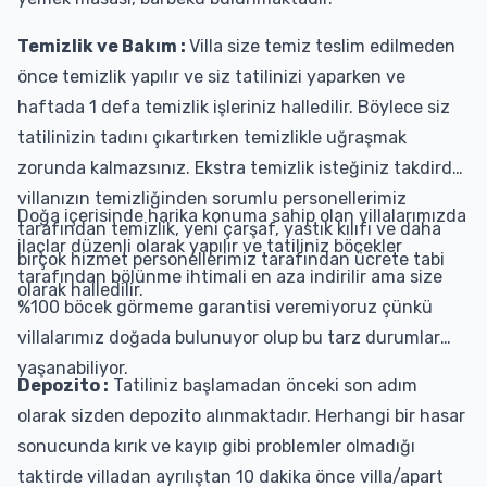
Temizlik ve Bakım :
Villa size temiz teslim edilmeden
önce temizlik yapılır ve siz tatilinizi yaparken ve
haftada 1 defa temizlik işleriniz halledilir. Böylece siz
tatilinizin tadını çıkartırken temizlikle uğraşmak
zorunda kalmazsınız. Ekstra temizlik isteğiniz takdirde
villanızın temizliğinden sorumlu personellerimiz
Doğa içerisinde harika konuma sahip olan villalarımızda
tarafından temizlik, yeni çarşaf, yastık kılıfı ve daha
ilaçlar düzenli olarak yapılır ve tatiliniz böcekler
birçok hizmet personellerimiz tarafından ücrete tabi
tarafından bölünme ihtimali en aza indirilir ama size
olarak halledilir.
%100 böcek görmeme garantisi veremiyoruz çünkü
villalarımız doğada bulunuyor olup bu tarz durumlar
yaşanabiliyor.
Depozito :
Tatiliniz başlamadan önceki son adım
olarak sizden depozito alınmaktadır. Herhangi bir hasar
sonucunda kırık ve kayıp gibi problemler olmadığı
taktirde villadan ayrılıştan 10 dakika önce villa/apart