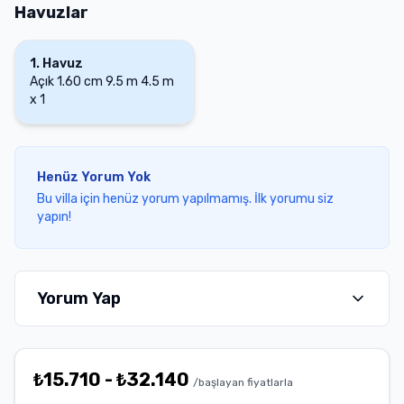
Havuzlar
1
.
Havuz
Açık
1.60 cm
9.5 m
4.5 m
x
1
Henüz Yorum Yok
Bu villa için henüz yorum yapılmamış. İlk yorumu siz
yapın!
Yorum Yap
₺
15.710
-
₺
32.140
/başlayan fiyatlarla