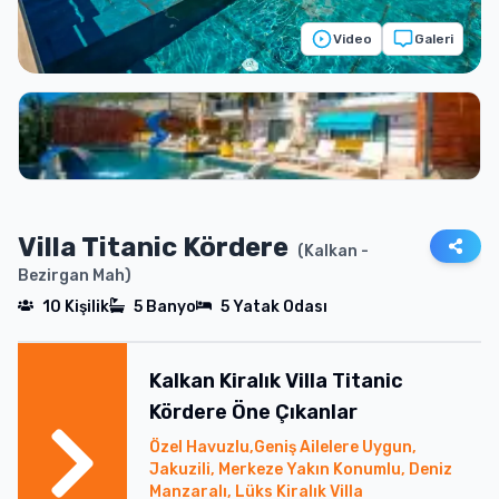
Video
Galeri
Villa Titanic Kördere
(
Kalkan
-
Bezirgan Mah
)
10
Kişilik
5
Banyo
5
Yatak Odası
Kalkan
Kiralık
Villa Titanic
Kördere
Öne Çıkanlar
Özel Havuzlu,Geniş Ailelere Uygun,
Jakuzili, Merkeze Yakın Konumlu, Deniz
Manzaralı, Lüks Kiralık Villa