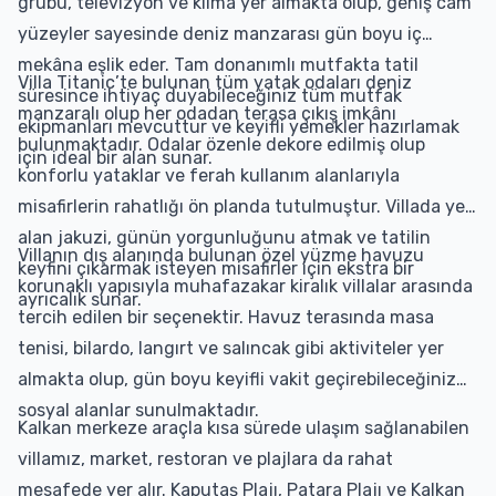
grubu, televizyon ve klima yer almakta olup, geniş cam
yüzeyler sayesinde deniz manzarası gün boyu iç
mekâna eşlik eder. Tam donanımlı mutfakta tatil
Villa Titanic’te bulunan tüm yatak odaları deniz
süresince ihtiyaç duyabileceğiniz tüm mutfak
manzaralı olup her odadan terasa çıkış imkânı
ekipmanları mevcuttur ve keyifli yemekler hazırlamak
bulunmaktadır. Odalar özenle dekore edilmiş olup
için ideal bir alan sunar.
konforlu yataklar ve ferah kullanım alanlarıyla
misafirlerin rahatlığı ön planda tutulmuştur. Villada yer
alan jakuzi, günün yorgunluğunu atmak ve tatilin
Villanın dış alanında bulunan özel yüzme havuzu
keyfini çıkarmak isteyen misafirler için ekstra bir
korunaklı yapısıyla muhafazakar kiralık villalar arasında
ayrıcalık sunar.
tercih edilen bir seçenektir. Havuz terasında masa
tenisi, bilardo, langırt ve salıncak gibi aktiviteler yer
almakta olup, gün boyu keyifli vakit geçirebileceğiniz
sosyal alanlar sunulmaktadır.
Kalkan merkeze araçla kısa sürede ulaşım sağlanabilen
villamız, market, restoran ve plajlara da rahat
mesafede yer alır. Kaputaş Plajı, Patara Plajı ve Kalkan