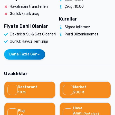
Havalimanı transferleri
Çıkış :
10:00
Günlük kiralık araç
Kurallar
Fiyata Dahil Olanlar
Sigara İçilemez
Elektrik & Su & Gaz Giderleri
Parti Düzenlenemez
Günlük Havuz Temizliği
Daha Fazla Gör
Uzaklıklar
Restorant
Market
1
Km
200
M
Hava
Plaj
Alanı
(
Antalya
)