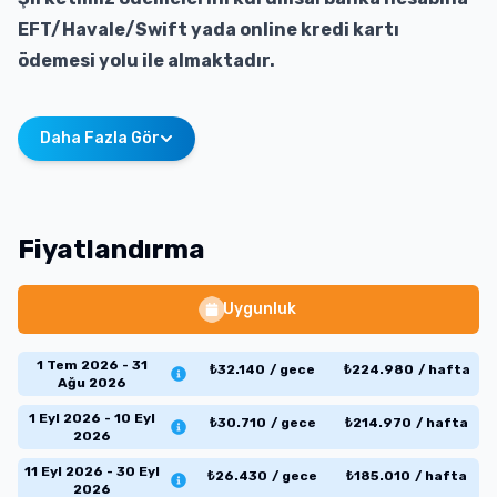
EFT/Havale/Swift yada online kredi kartı
ödemesi yolu ile almaktadır.
Daha Fazla Gör
Fiyatlandırma
Uygunluk
1 Tem 2026 - 31
₺
32.140
/
gece
₺
224.980
/
hafta
Ağu 2026
1 Eyl 2026 - 10 Eyl
₺
30.710
/
gece
₺
214.970
/
hafta
2026
11 Eyl 2026 - 30 Eyl
₺
26.430
/
gece
₺
185.010
/
hafta
2026