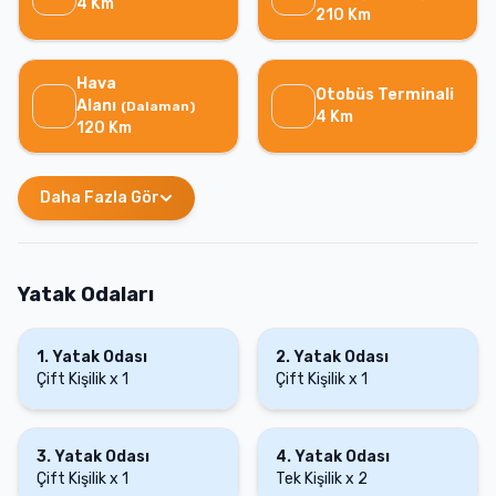
4
Km
210
Km
Hava
Otobüs Terminali
Alanı
(
Dalaman
)
4
Km
120
Km
Daha Fazla Gör
Yatak Odaları
1
.
Yatak Odası
2
.
Yatak Odası
Çift Kişilik
x
1
Çift Kişilik
x
1
3
.
Yatak Odası
4
.
Yatak Odası
Çift Kişilik
x
1
Tek Kişilik
x
2