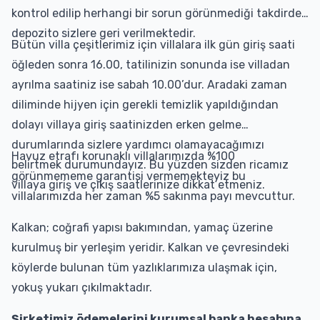
kontrol edilip herhangi bir sorun görünmediği takdirde
depozito sizlere geri verilmektedir.
Bütün villa çeşitlerimiz için villalara ilk gün giriş saati
öğleden sonra 16.00, tatilinizin sonunda ise villadan
ayrılma saatiniz ise sabah 10.00’dur. Aradaki zaman
diliminde hijyen için gerekli temizlik yapıldığından
dolayı villaya giriş saatinizden erken gelme
durumlarında sizlere yardımcı olamayacağımızı
Havuz etrafı korunaklı villalarımızda %100
belirtmek durumundayız. Bu yüzden sizden ricamız
görünmememe garantisi vermemekteyiz bu
villaya giriş ve çıkış saatlerinize dikkat etmeniz.
villalarımızda her zaman %5 sakınma payı mevcuttur.
Kalkan; coğrafi yapısı bakımından, yamaç üzerine
kurulmuş bir yerleşim yeridir. Kalkan ve çevresindeki
köylerde bulunan tüm yazlıklarımıza ulaşmak için,
yokuş yukarı çıkılmaktadır.
Şirketimiz ödemelerini kurumsal banka hesabına