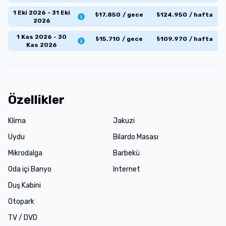
1 Eki 2026 - 31 Eki
₺
17.850
/
gece
₺
124.950
/
hafta
2026
1 Kas 2026 - 30
₺
15.710
/
gece
₺
109.970
/
hafta
Kas 2026
Özellikler
Klima
Jakuzi
Uydu
Bilardo Masası
Mikrodalga
Barbekü
Oda içi Banyo
Internet
Duş Kabini
Otopark
TV / DVD