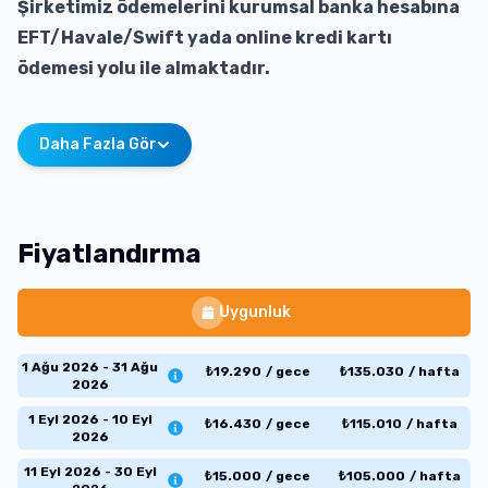
Şirketimiz ödemelerini kurumsal banka hesabına
EFT/Havale/Swift yada online kredi kartı
ödemesi yolu ile almaktadır.
Daha Fazla Gör
Fiyatlandırma
Uygunluk
1 Ağu 2026 - 31 Ağu
₺
19.290
/
gece
₺
135.030
/
hafta
2026
1 Eyl 2026 - 10 Eyl
₺
16.430
/
gece
₺
115.010
/
hafta
2026
11 Eyl 2026 - 30 Eyl
₺
15.000
/
gece
₺
105.000
/
hafta