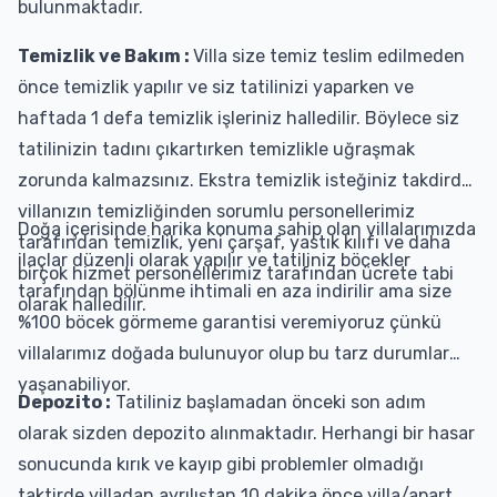
bulunmaktadır.
Temizlik ve Bakım :
Villa size temiz teslim edilmeden
önce temizlik yapılır ve siz tatilinizi yaparken ve
haftada 1 defa temizlik işleriniz halledilir. Böylece siz
tatilinizin tadını çıkartırken temizlikle uğraşmak
zorunda kalmazsınız. Ekstra temizlik isteğiniz takdirde
villanızın temizliğinden sorumlu personellerimiz
Doğa içerisinde harika konuma sahip olan villalarımızda
tarafından temizlik, yeni çarşaf, yastık kılıfı ve daha
ilaçlar düzenli olarak yapılır ve tatiliniz böcekler
birçok hizmet personellerimiz tarafından ücrete tabi
tarafından bölünme ihtimali en aza indirilir ama size
olarak halledilir.
%100 böcek görmeme garantisi veremiyoruz çünkü
villalarımız doğada bulunuyor olup bu tarz durumlar
yaşanabiliyor.
Depozito :
Tatiliniz başlamadan önceki son adım
olarak sizden depozito alınmaktadır. Herhangi bir hasar
sonucunda kırık ve kayıp gibi problemler olmadığı
taktirde villadan ayrılıştan 10 dakika önce villa/apart