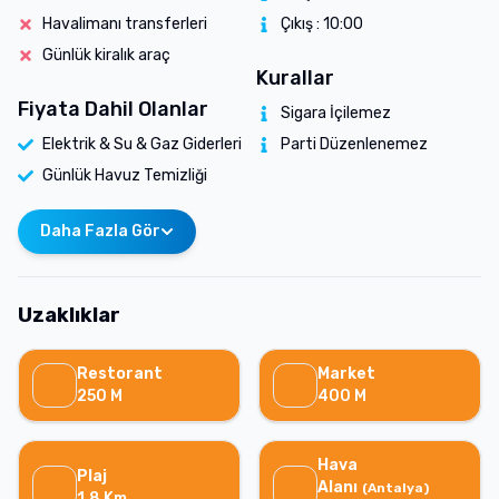
Havalimanı transferleri
Çıkış :
10:00
Günlük kiralık araç
Kurallar
Fiyata Dahil Olanlar
Sigara İçilemez
Elektrik & Su & Gaz Giderleri
Parti Düzenlenemez
Günlük Havuz Temizliği
Daha Fazla Gör
Uzaklıklar
Restorant
Market
250
M
400
M
Hava
Plaj
Alanı
(
Antalya
)
1.8
Km