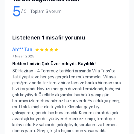
5
/ 5
Toplam
3
yorum
Listelenen
1
misafir yorumu
Ah*** Tan
7 Nisan 2025
Beklentimizin Çok Üzerindeydi, Bayıldık!
30 Haziran - 4 Temmuz tarihleri arasında Villa Trios’ta
tatil yaptık ve her şey gerçekten mükemmeldi. Villaya
girdiğimiz anda tertemiz bir ortam ve harika bir manzara
bizi karşıladı. Havuzu her gün düzenli temizlendi, bahçesi
çok keyifliydi. Özellikle akşamları barbekü yapıp gün
batımını izlemek inanılmaz huzur verdi. Ev oldukça geniş,
mutfakta hiçbir eksik yoktu. Klimalar gayet iyi
çalışıyordu, içeride hiç bunalmadık. Konum olarak da çok
avantajlı bir yerde, yürüyerek merkeze inip çıkmak çok
kolay oldu. Ev sahibi de çok ilgiliydi, sorularımıza hemen
dönüş yaptı. Giriş-çıkışta hiçbir sorun yaşamadık.