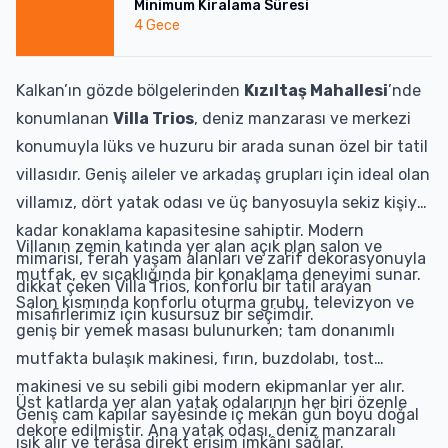
Minimum Kiralama Süresi
4
Gece
Kalkan’ın gözde bölgelerinden
Kızıltaş Mahallesi
’nde
konumlanan
Villa Trios
, deniz manzarası ve merkezi
konumuyla lüks ve huzuru bir arada sunan özel bir tatil
villasıdır. Geniş aileler ve arkadaş grupları için ideal olan
villamız, dört yatak odası ve üç banyosuyla sekiz kişiye
kadar konaklama kapasitesine sahiptir. Modern
Villanın zemin katında yer alan açık plan salon ve
mimarisi, ferah yaşam alanları ve zarif dekorasyonuyla
mutfak, ev sıcaklığında bir konaklama deneyimi sunar.
dikkat çeken Villa Trios, konforlu bir tatil arayan
Salon kısmında konforlu oturma grubu, televizyon ve
misafirlerimiz için kusursuz bir seçimdir.
geniş bir yemek masası bulunurken; tam donanımlı
mutfakta bulaşık makinesi, fırın, buzdolabı, tost
makinesi ve su sebili gibi modern ekipmanlar yer alır.
Üst katlarda yer alan yatak odalarının her biri özenle
Geniş cam kapılar sayesinde iç mekân gün boyu doğal
dekore edilmiştir. Ana yatak odası, deniz manzaralı
ışık alır ve terasa direkt erişim imkânı sağlar.