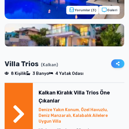
Yorumlar (
3
)
Galeri
Villa Trios
(
Kalkan
)
8
Kişilik
3
Banyo
4
Yatak Odası
Kalkan
Kiralık
Villa Trios
Öne
Çıkanlar
Denize Yakın Konum, Özel Havuzlu,
Deniz Manzaralı, Kalabalık Ailelere
Uygun Villa