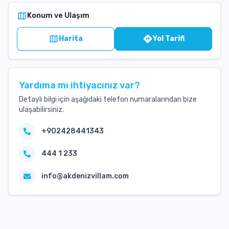
Konum ve Ulaşım
Harita
Yol Tarifi
Yardıma mı ihtiyacınız var?
Detaylı bilgi için aşağıdaki telefon numaralarından bize
ulaşabilirsiniz.
+902428441343
444 1 233
info@akdenizvillam.com