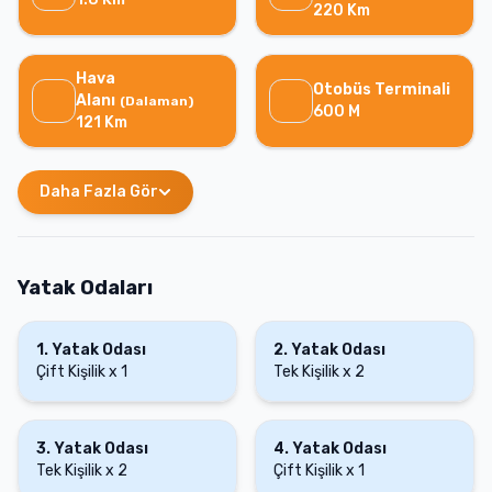
220
Km
Hava
Otobüs Terminali
Alanı
(
Dalaman
)
600
M
121
Km
Daha Fazla Gör
Yatak Odaları
1
.
Yatak Odası
2
.
Yatak Odası
Çift Kişilik
x
1
Tek Kişilik
x
2
3
.
Yatak Odası
4
.
Yatak Odası
Tek Kişilik
x
2
Çift Kişilik
x
1