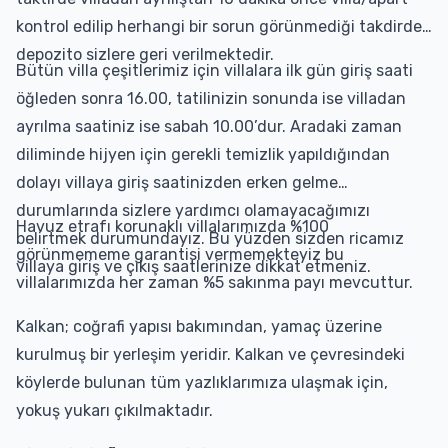
kontrol edilip herhangi bir sorun görünmediği takdirde
depozito sizlere geri verilmektedir.
Bütün villa çeşitlerimiz için villalara ilk gün giriş saati
öğleden sonra 16.00, tatilinizin sonunda ise villadan
ayrılma saatiniz ise sabah 10.00’dur. Aradaki zaman
diliminde hijyen için gerekli temizlik yapıldığından
dolayı villaya giriş saatinizden erken gelme
durumlarında sizlere yardımcı olamayacağımızı
Havuz etrafı korunaklı villalarımızda %100
belirtmek durumundayız. Bu yüzden sizden ricamız
görünmememe garantisi vermemekteyiz bu
villaya giriş ve çıkış saatlerinize dikkat etmeniz.
villalarımızda her zaman %5 sakınma payı mevcuttur.
Kalkan; coğrafi yapısı bakımından, yamaç üzerine
kurulmuş bir yerleşim yeridir. Kalkan ve çevresindeki
köylerde bulunan tüm yazlıklarımıza ulaşmak için,
yokuş yukarı çıkılmaktadır.