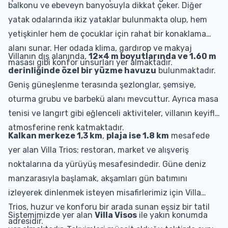
balkonu ve ebeveyn banyosuyla dikkat çeker. Diğer
yatak odalarında ikiz yataklar bulunmakta olup, hem
yetişkinler hem de çocuklar için rahat bir konaklama
alanı sunar. Her odada klima, gardırop ve makyaj
Villanın dış alanında,
12×4 m boyutlarında ve 1.60 m
masası gibi konfor unsurları yer almaktadır.
derinliğinde özel bir yüzme havuzu
bulunmaktadır.
Geniş güneşlenme terasında şezlonglar, şemsiye,
oturma grubu ve barbekü alanı mevcuttur. Ayrıca masa
tenisi ve langırt gibi eğlenceli aktiviteler, villanın keyifli
atmosferine renk katmaktadır.
Kalkan merkeze 1,3 km
,
plaja ise 1.8 km
mesafede
yer alan Villa Trios; restoran, market ve alışveriş
noktalarına da yürüyüş mesafesindedir. Güne deniz
manzarasıyla başlamak, akşamları gün batımını
izleyerek dinlenmek isteyen misafirlerimiz için Villa
Trios, huzur ve konforu bir arada sunan eşsiz bir tatil
Sistemimizde yer alan
Villa Visos
ile yakın konumda
adresidir.