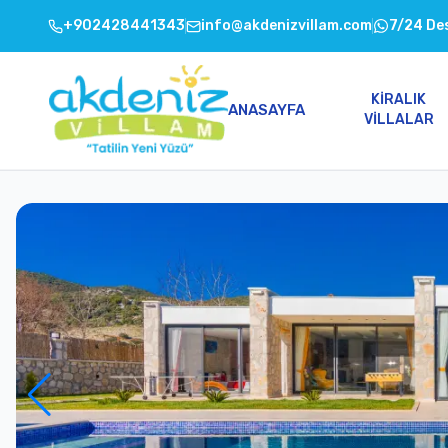
+902428441343
info@akdenizvillam.com
7/24 De
KIRALIK
ANASAYFA
VILLALAR