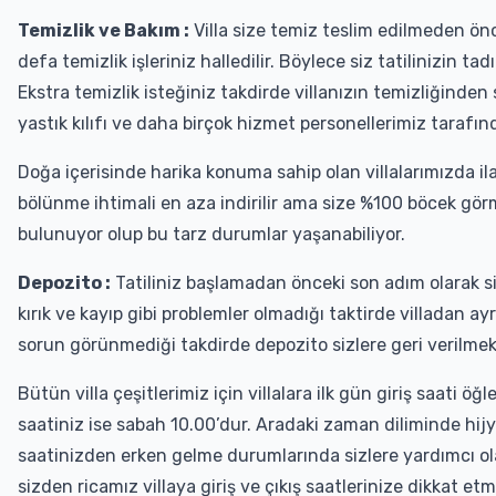
Temizlik ve Bakım :
Villa size temiz teslim edilmeden önce
defa temizlik işleriniz halledilir. Böylece siz tatilinizin 
Ekstra temizlik isteğiniz takdirde villanızın temizliğinden
yastık kılıfı ve daha birçok hizmet personellerimiz tarafınd
Doğa içerisinde harika konuma sahip olan villalarımızda ila
bölünme ihtimali en aza indirilir ama size %100 böcek gö
bulunuyor olup bu tarz durumlar yaşanabiliyor.
Depozito :
Tatiliniz başlamadan önceki son adım olarak 
kırık ve kayıp gibi problemler olmadığı taktirde villadan ayr
sorun görünmediği takdirde depozito sizlere geri verilmek
Bütün villa çeşitlerimiz için villalara ilk gün giriş saati ö
saatiniz ise sabah 10.00’dur. Aradaki zaman diliminde hijyen
saatinizden erken gelme durumlarında sizlere yardımcı 
sizden ricamız villaya giriş ve çıkış saatlerinize dikkat et