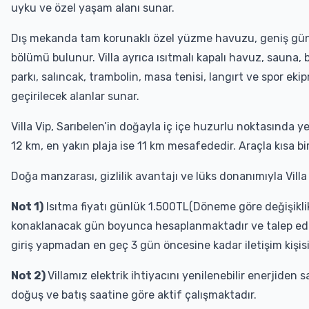
uyku ve özel yaşam alanı sunar.
Dış mekanda tam korunaklı özel yüzme havuzu, geniş güne
bölümü bulunur. Villa ayrıca ısıtmalı kapalı havuz, sauna, 
parkı, salıncak, trambolin, masa tenisi, langırt ve spor ekip
geçirilecek alanlar sunar.
Villa Vip, Sarıbelen’in doğayla iç içe huzurlu noktasında y
12 km, en yakın plaja ise 11 km mesafededir. Araçla kısa bir
Doğa manzarası, gizlilik avantajı ve lüks donanımıyla Villa 
Not 1)
Isıtma fiyatı günlük 1.500TL(Döneme göre değişiklik 
konaklanacak gün boyunca hesaplanmaktadır ve talep edil
giriş yapmadan en geç 3 gün öncesine kadar iletişim kişisi
Not 2)
Villamız elektrik ihtiyacını yenilenebilir enerjid
doğuş ve batış saatine göre aktif çalışmaktadır.