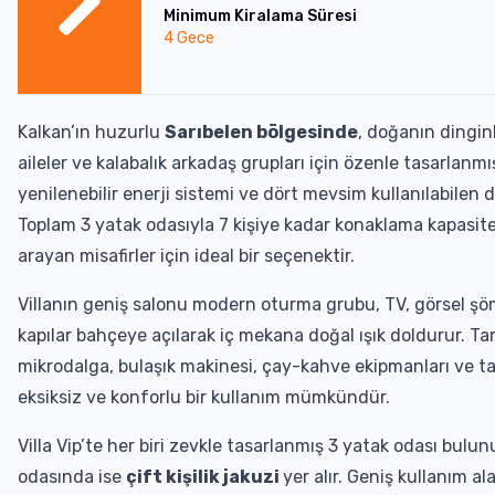
Minimum Kiralama Süresi
4
Gece
Kalkan’ın huzurlu
Sarıbelen bölgesinde
, doğanın dingin
aileler ve kalabalık arkadaş grupları için özenle tasarlanmış ö
yenilenebilir enerji sistemi ve dört mevsim kullanılabilen
Toplam 3 yatak odasıyla 7 kişiye kadar konaklama kapasites
arayan misafirler için ideal bir seçenektir.
Villanın geniş salonu modern oturma grubu, TV, görsel şöm
kapılar bahçeye açılarak iç mekana doğal ışık doldurur. T
mikrodalga, bulaşık makinesi, çay-kahve ekipmanları ve ta
eksiksiz ve konforlu bir kullanım mümkündür.
Villa Vip’te her biri zevkle tasarlanmış 3 yatak odası bul
odasında ise
çift kişilik jakuzi
yer alır. Geniş kullanım al