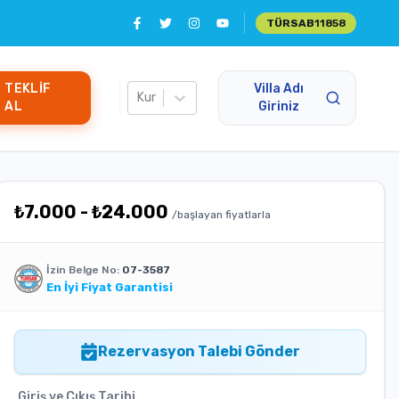
TÜRSAB
11858
TEKLIF
Villa Adı
Kur
AL
Giriniz
₺
7.000
-
₺
24.000
/başlayan fiyatlarla
İzin Belge No:
07-3587
En İyi Fiyat Garantisi
Rezervasyon Talebi Gönder
Giriş ve Çıkış Tarihi