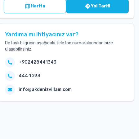
Harita
Yol Tarifi
Yardıma mı ihtiyacınız var?
Detaylı bilgi için aşağıdaki telefon numaralarından bize
ulaşabilirsiniz.
+902428441343
444 1 233
info@akdenizvillam.com