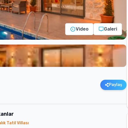
Video
Galeri
Paylaş
anlar
ık Tatil Villası