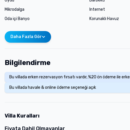
Uydu
Barbekü
Mikrodalga
Internet
Oda içi Banyo
Korunaklı Havuz
Daha Fazla Gör
Bilgilendirme
Bu villada erken rezervasyon fırsatı vardır, %20 ön ödeme ile erk
Bu villada havale & online ödeme seçeneği açık
Villa Kuralları
Fiyata Dahil Olmayanlar