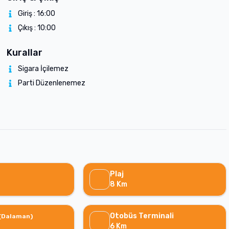
Giriş :
16:00
Çıkış :
10:00
Kurallar
Sigara İçilemez
Parti Düzenlenemez
Plaj
8
Km
Otobüs Terminali
(
Dalaman
)
6
Km