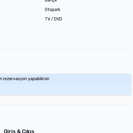
Bahçe
Otopark
TV / DVD
en rezervasyon yapabilirsin
Giriş & Çıkış