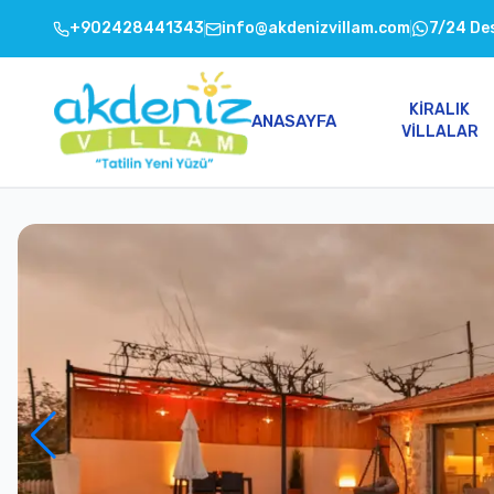
+902428441343
info@akdenizvillam.com
7/24 De
KIRALIK
ANASAYFA
VILLALAR