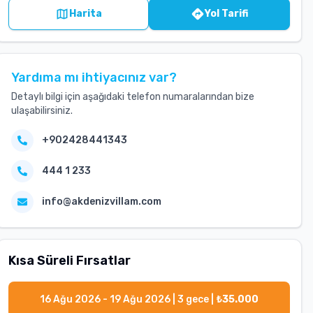
Harita
Yol Tarifi
Yardıma mı ihtiyacınız var?
Detaylı bilgi için aşağıdaki telefon numaralarından bize
ulaşabilirsiniz.
+902428441343
444 1 233
info@akdenizvillam.com
Kısa Süreli Fırsatlar
16 Ağu 2026 - 19 Ağu 2026
|
3
gece |
₺
35.000