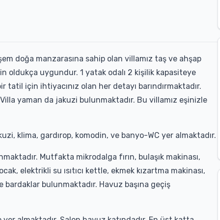
şem doğa manzarasına sahip olan villamız taş ve ahşap
çin oldukça uygundur. 1 yatak odalı 2 kişilik kapasiteye
r tatil için ihtiyacınız olan her detayı barındırmaktadır.
Villa yaman da jakuzi bulunmaktadır. Bu villamız eşinizle
jakuzi, klima, gardırop, komodin, ve banyo-WC yer almaktadır.
maktadır. Mutfakta mikrodalga fırın, bulaşık makinası,
cak, elektrikli su ısıtıcı kettle, ekmek kızartma makinası,
 ve bardaklar bulunmaktadır. Havuz başına geçiş
 yer almaktadır. Salon havuz katındadır. En üst katta