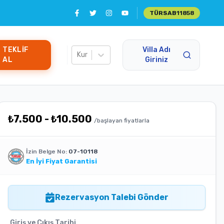
TÜRSAB
11858
TEKLIF
Villa Adı
Kur
AL
Giriniz
₺
7.500
-
₺
10.500
/başlayan fiyatlarla
İzin Belge No:
07-10118
En İyi Fiyat Garantisi
Rezervasyon Talebi Gönder
Giriş ve Çıkış Tarihi