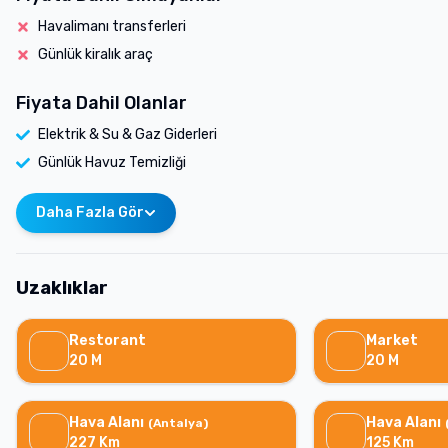
Havalimanı transferleri
Günlük kiralık araç
Fiyata Dahil Olanlar
Elektrik & Su & Gaz Giderleri
Günlük Havuz Temizliği
Daha Fazla Gör
Uzaklıklar
Restorant
Market
20
M
20
M
Hava Alanı
Hava Alanı
(
Antalya
)
227
Km
125
Km