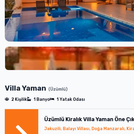
Villa Yaman
(
Üzümlü
)
2
Kişilik
1
Banyo
1
Yatak Odası
Üzümlü
Kiralık
Villa Yaman
Öne Çık
Jakuzili, Balayı Villası, Doğa Manzaralı, Kiral