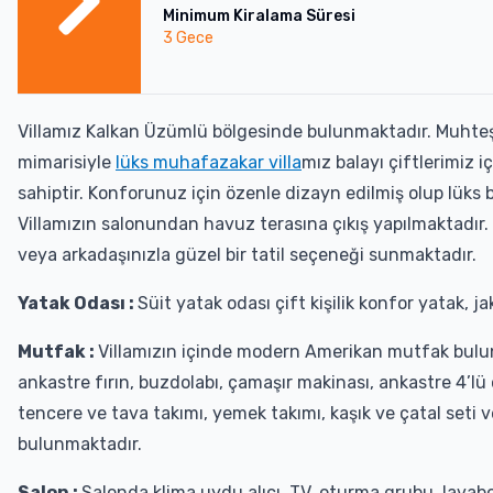
Minimum Kiralama Süresi
3
Gece
Villamız Kalkan Üzümlü bölgesinde bulunmaktadır. Muhte
mimarisiyle
lüks muhafazakar villa
mız balayı çiftlerimiz i
sahiptir. Konforunuz için özenle dizayn edilmiş olup lüks bi
Villamızın salonundan havuz terasına çıkış yapılmaktadır. 
veya arkadaşınızla güzel bir tatil seçeneği sunmaktadır.
Yatak Odası :
Süit yatak odası çift kişilik konfor yatak, 
Mutfak :
Villamızın içinde modern Amerikan mutfak bulun
ankastre fırın, buzdolabı, çamaşır makinası, ankastre 4’lü o
tencere ve tava takımı, yemek takımı, kaşık ve çatal seti
bulunmaktadır.
Salon :
Salonda klima uydu alıcı, TV, oturma grubu, lavabo