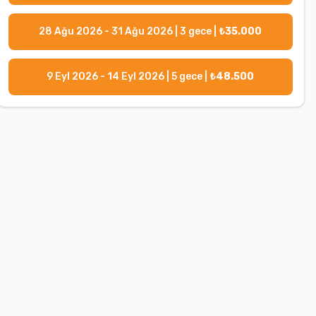
28 Ağu 2026 - 31 Ağu 2026
|
3
gece |
₺
35.000
9 Eyl 2026 - 14 Eyl 2026
|
5
gece |
₺
48.500