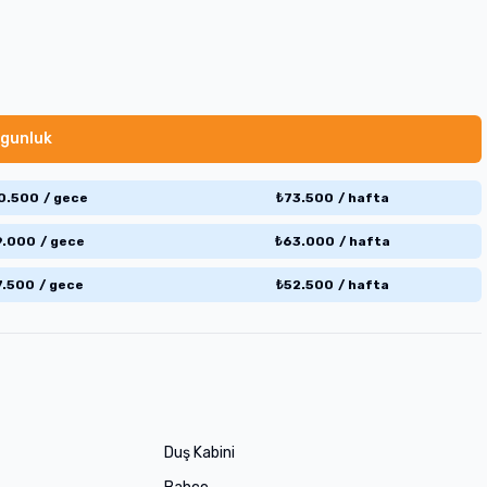
gunluk
0.500
/
gece
₺
73.500
/
hafta
9.000
/
gece
₺
63.000
/
hafta
7.500
/
gece
₺
52.500
/
hafta
Duş Kabini