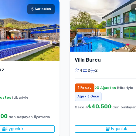
Sarıbelen
Villa Burcu
az
4
2
2
1
Fırsat
23 Ağustos
itibariyle
Ağu
•
3
Gece
ğustos
itibariyle
₺
40.500
Gecelik
'den başlayan
000
'den başlayan fiyatlarla
Uygunluk
Uygunluk