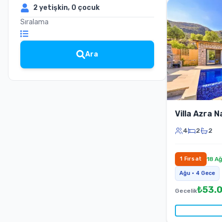
2
yetişkin,
0
çocuk
Sıralama
Ara
Villa Azra N
4
2
2
1
Fırsat
18 A
Ağu
•
4
Gece
₺
53.
Gecelik