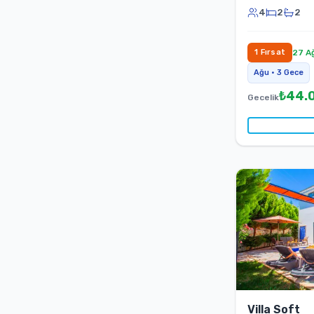
4
2
2
1
Fırsat
27 A
Ağu
•
3
Gece
₺
44.
Gecelik
Villa Soft