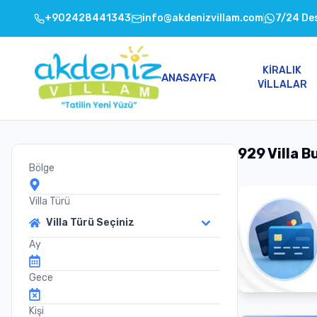
+902428441343
info@akdenizvillam.com
7/24 De
KIRALIK
ANASAYFA
VILLALAR
929 Villa 
Bölge
Villa Türü
Villa Türü Seçiniz
Ay
Gece
Kişi