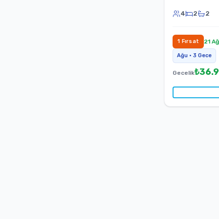
4
2
2
1
Fırsat
21 A
Ağu
•
3
Gece
₺
36.
Gecelik