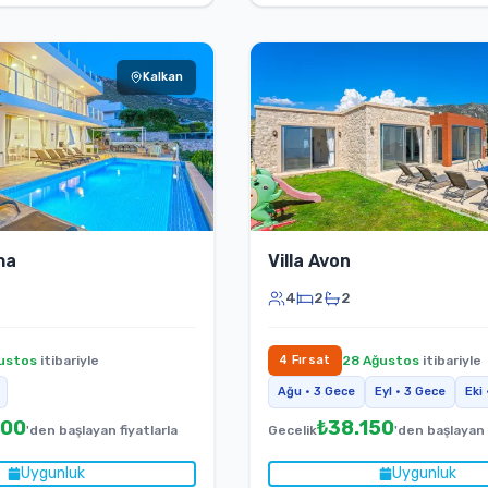
Kalkan
ha
Villa Avon
4
2
2
ustos
itibariyle
4
Fırsat
28 Ağustos
itibariyle
Ağu
•
3
Gece
Eyl
•
3
Gece
Eki
900
₺
38.150
'den başlayan fiyatlarla
Gecelik
'den başlayan 
Uygunluk
Uygunluk