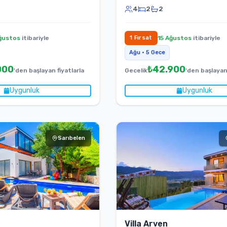
4
2
2
ğustos
itibariyle
1
Fırsat
15 Ağustos
itibariyle
Ağu
•
5
Gece
000
₺
42.900
'den başlayan fiyatlarla
Gecelik
'den başlayan 
Uygunluk
Uygunluk
Sarıbelen
Villa Arven