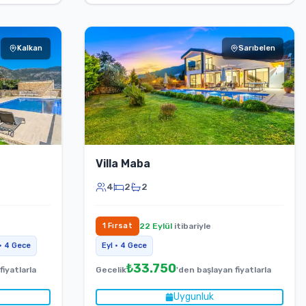
Kalkan
Sarıbelen
Villa Maba
4
2
2
1
Fırsat
22 Eylül
itibariyle
•
4
Gece
Eyl
•
4
Gece
₺
33.750
fiyatlarla
Gecelik
'den başlayan fiyatlarla
Uygunluk