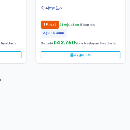
4
2
2
1
Fırsat
21 Ağustos
itibariyle
Ağu
•
3
Gece
₺
42.750
fiyatlarla
Gecelik
'den başlayan fiyatlarla
Uygunluk