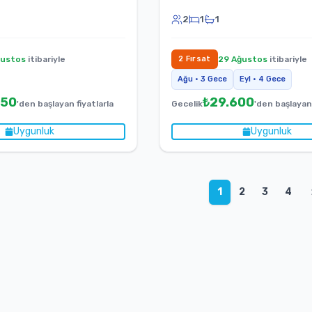
2
1
1
ğustos
itibariyle
2
Fırsat
29 Ağustos
itibariyle
Ağu
•
3
Gece
Eyl
•
4
Gece
950
₺
29.600
'den başlayan fiyatlarla
Gecelik
'den başlayan 
Uygunluk
Uygunluk
1
2
3
4