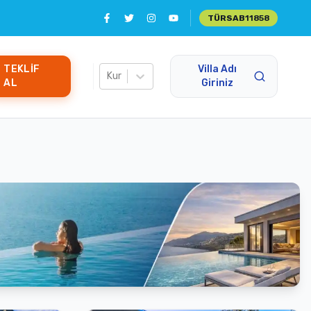
TÜRSAB
11858
TEKLIF
Villa Adı
Kur
AL
Giriniz