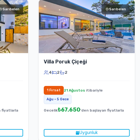
Sarıbelen
Sarıbelen
Villa Poruk Çiçeği
4
2
2
1
Fırsat
21 Ağustos
itibariyle
Ağu
•
5
Gece
₺
67.650
 fiyatlarla
Gecelik
'den başlayan fiyatlarla
Uygunluk