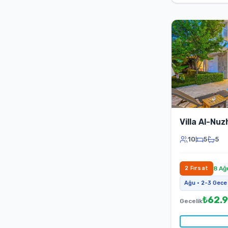
Villa Al-Nuz
10
5
5
2
Fırsat
8 Ağ
Ağu
•
2-3
Gece
₺
62.
Gecelik