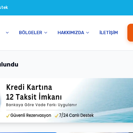
stek
BÖLGELER
HAKKIMIZDA
İLETIŞIM
Bulundu