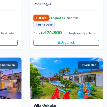
6
3
3
1
Fırsat
21 Ağustos
itibariyle
Ağu
•
5
Gece
₺
74.300
fiyatlarla
Gecelik
'den başlayan fiyatlarla
Uygunluk
Sarıbelen
Sarıbelen
Villa Gökalan