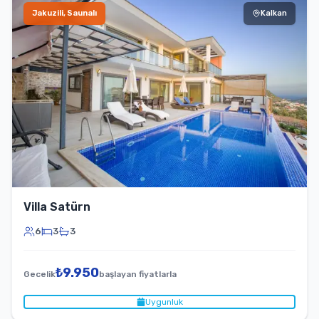
Jakuzili, Saunalı
Kalkan
Villa Satürn
6
3
3
₺
9.950
Gecelik
başlayan fiyatlarla
Uygunluk