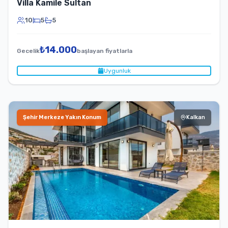
Villa Kamile Sultan
10
5
5
₺
14.000
Gecelik
başlayan fiyatlarla
Uygunluk
Şehir Merkeze Yakın Konum
Kalkan