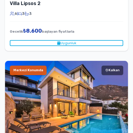
Villa Lipsos 2
6
3
3
₺
8.600
Gecelik
başlayan fiyatlarla
Uygunluk
Merkezi Konumda
Kalkan