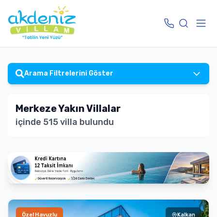
Arama Filtrelerini
Göster
Merkeze Yakın Villalar
içinde
515
villa bulundu
Özel Havuzlu
Kalkan