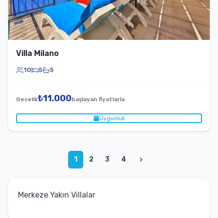
Villa Milano
10
5
5
₺
11.000
Gecelik
başlayan fiyatlarla
Uygunluk
1
2
3
4
Merkeze Yakın Villalar