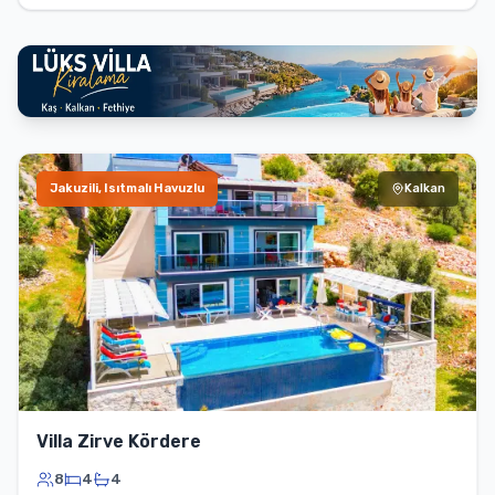
Jakuzili, Isıtmalı Havuzlu
Kalkan
Villa Zirve Kördere
8
4
4