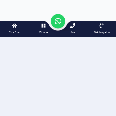
Size Özel
Villalar
Ara
Sizi Arayalım
Akdeniz Villam, 2014 yılından bugüne Türkiye'nin en seçkin
tatil bölgelerinde lüks, güvenilir ve müşteri memnuniyeti odaklı