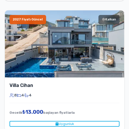
2027 Fiyatı Güncel
Kalkan
Villa Cihan
8
4
4
₺
13.000
Gecelik
başlayan fiyatlarla
Uygunluk