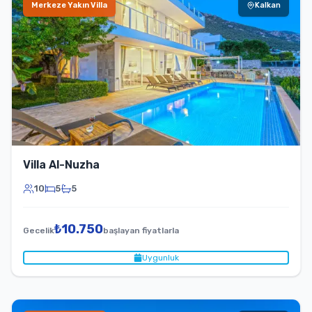
Merkeze Yakın Villa
Kalkan
Villa Al-Nuzha
10
5
5
₺
10.750
Gecelik
başlayan fiyatlarla
Uygunluk