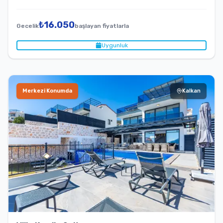
₺
16.050
Gecelik
başlayan fiyatlarla
Uygunluk
Merkezi Konumda
Kalkan