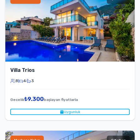
Villa Trios
8
4
3
₺
9.300
Gecelik
başlayan fiyatlarla
Uygunluk