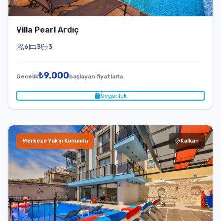
Villa Pearl Ardıç
6
3
3
₺
9.000
Gecelik
başlayan fiyatlarla
Uygunluk
Merkeze Yakın Konumlu
Kalkan