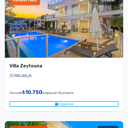
Merkeze Yakın
Kalkan
Villa Zeytouna
10
5
5
₺
10.750
Gecelik
başlayan fiyatlarla
Uygunluk