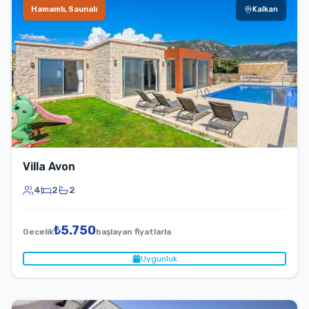
Hamamlı, Saunalı
Kalkan
Villa Avon
4
2
2
₺
5.750
Gecelik
başlayan fiyatlarla
Uygunluk