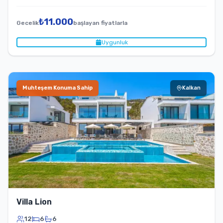
₺
11.000
Gecelik
başlayan fiyatlarla
Uygunluk
Muhteşem Konuma Sahip
Kalkan
Villa Lion
12
6
6